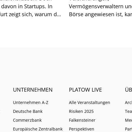
davon in Startups. In
Vermögensverwaltern un
urt zeigt sich, warum das
Börse angewiesen ist, ka
sich auf generische Sucht
immer weniger verlassen
UNTERNEHMEN
PLATOW LIVE
ÜB
Unternehmen A-Z
Alle Veranstaltungen
Arc
g
Deutsche Bank
Risiken 2025
Te
Commerzbank
Falkensteiner
Me
Europäische Zentralbank
Perspektiven
Par