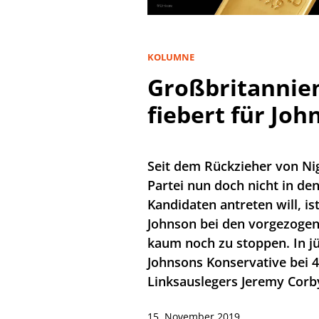
KOLUMNE
Großbritannien
fiebert für Joh
Seit dem Rückzieher von Nig
Partei nun doch nicht in d
Kandidaten antreten will, is
Johnson bei den vorgezoge
kaum noch zu stoppen. In j
Johnsons Konservative bei 
Linksauslegers Jeremy Corby
15. November 2019