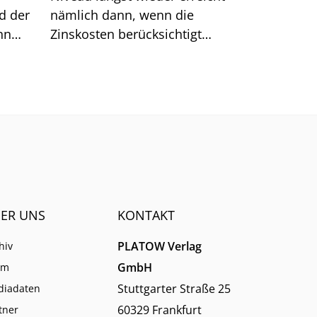
d der
nämlich dann, wenn die
nn
Zinskosten berücksichtigt
reffer
werden. Große Sprünge sind
.
nach unserer Analyse jetzt
kaum noch möglich.
ER UNS
KONTAKT
PLATOW Verlag
hiv
GmbH
am
Stuttgarter Straße 25
diadaten
60329 Frankfurt
tner