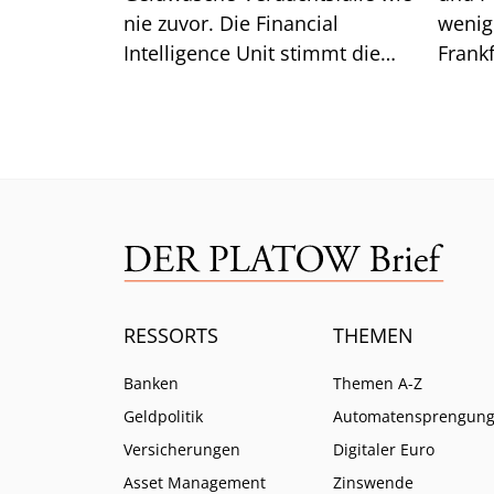
nie zuvor. Die Financial
wenig 
Intelligence Unit stimmt die
Frankf
Branche auf weitere Pflichten
so ist.
ein.
RESSORTS
THEMEN
Banken
Themen A-Z
Geldpolitik
Automatensprengun
Versicherungen
Digitaler Euro
Asset Management
Zinswende