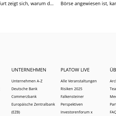
urt zeigt sich, warum das
Börse angewiesen ist, ka
sich auf generische Sucht
immer weniger verlassen
UNTERNEHMEN
PLATOW LIVE
ÜB
Unternehmen A-Z
Alle Veranstaltungen
Arc
g
Deutsche Bank
Risiken 2025
Te
Commerzbank
Falkensteiner
Me
Europäische Zentralbank
Perspektiven
Par
(EZB)
Investorenforum x
FA