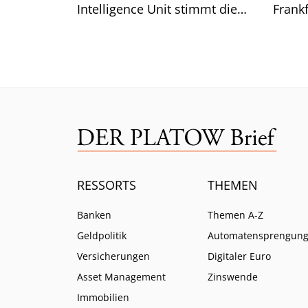
Intelligence Unit stimmt die
Frankf
Branche auf weitere Pflichten
so ist.
ein.
RESSORTS
THEMEN
Banken
Themen A-Z
Geldpolitik
Automatensprengun
Versicherungen
Digitaler Euro
Asset Management
Zinswende
Immobilien