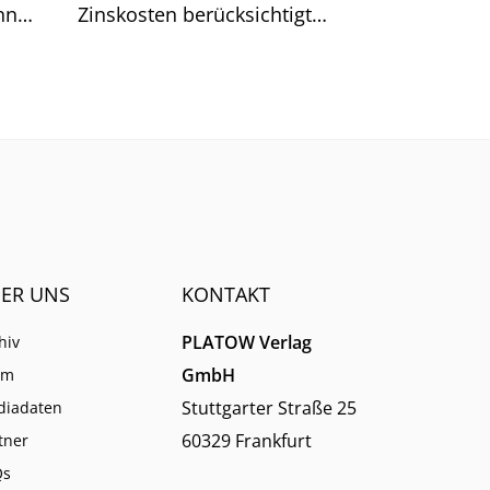
nn
Zinskosten berücksichtigt
reffer
werden. Große Sprünge sind
.
nach unserer Analyse jetzt
kaum noch möglich.
ER UNS
KONTAKT
PLATOW Verlag
hiv
GmbH
am
Stuttgarter Straße 25
diadaten
60329 Frankfurt
tner
Qs