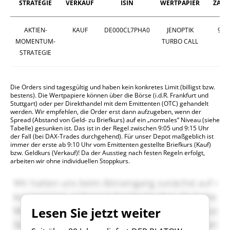
STRATEGIE
VERKAUF
ISIN
WERTPAPIER
ZAHL
AKTIEN-
KAUF
DE000CL7PHA0
JENOPTIK
95
MOMENTUM-
TURBO CALL
STRATEGIE
Die Orders sind tagesgültig und haben kein konkretes Limit (billigst bzw.
bestens). Die Wertpapiere können über die Börse (i.d.R. Frankfurt und
Stuttgart) oder per Direkthandel mit dem Emittenten (OTC) gehandelt
werden. Wir empfehlen, die Order erst dann aufzugeben, wenn der
Spread (Abstand von Geld- zu Briefkurs) auf ein „normales“ Niveau (siehe
Tabelle) gesunken ist. Das ist in der Regel zwischen 9:05 und 9:15 Uhr
der Fall (bei DAX-Trades durchgehend). Für unser Depot maßgeblich ist
immer der erste ab 9:10 Uhr vom Emittenten gestellte Briefkurs (Kauf)
bzw. Geldkurs (Verkauf)! Da der Ausstieg nach festen Regeln erfolgt,
arbeiten wir ohne individuellen Stoppkurs.
Lesen Sie jetzt weiter