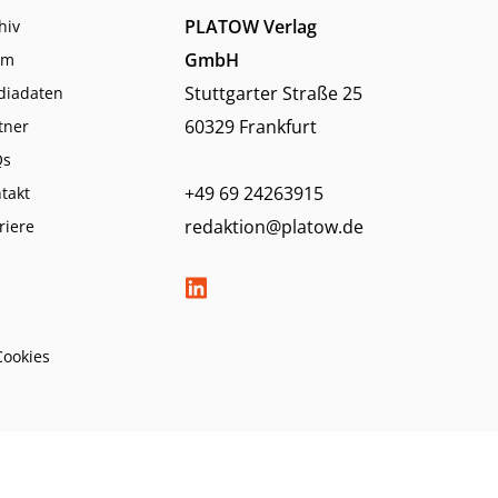
PLATOW Verlag
hiv
GmbH
am
Stuttgarter Straße 25
diadaten
60329 Frankfurt
tner
Qs
+49 69 24263915
takt
redaktion@platow.de
riere
Cookies