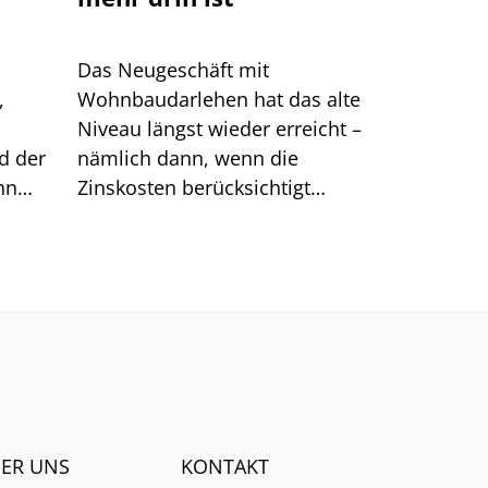
Das Neugeschäft mit
,
Wohnbaudarlehen hat das alte
Niveau längst wieder erreicht –
d der
nämlich dann, wenn die
nn
Zinskosten berücksichtigt
reffer
werden. Große Sprünge sind
.
nach unserer Analyse jetzt
kaum noch möglich.
ER UNS
KONTAKT