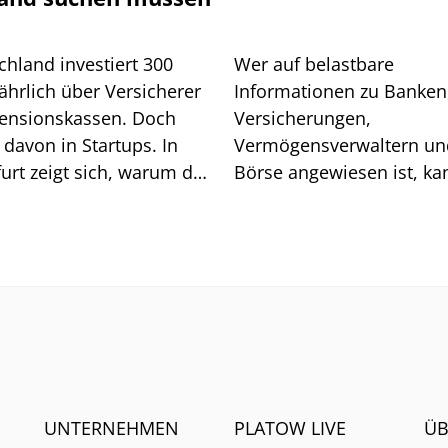
chland investiert 300
Wer auf belastbare
ährlich über Versicherer
Informationen zu Banken
ensionskassen. Doch
Versicherungen,
davon in Startups. In
Vermögensverwaltern un
urt zeigt sich, warum das
Börse angewiesen ist, ka
sich auf generische Sucht
immer weniger verlassen
UNTERNEHMEN
PLATOW LIVE
ÜB