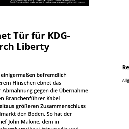
net Tür für KDG-
ch Liberty
Re
s einigermaßen befremdlich
All
erem Hinsehen ebnet das
er Abmahnung gegen die Übernahme
en Branchenführer Kabel
eitaus größeren Zusammenschluss
markt den Boden. So hat der
hef John Malone, dem in