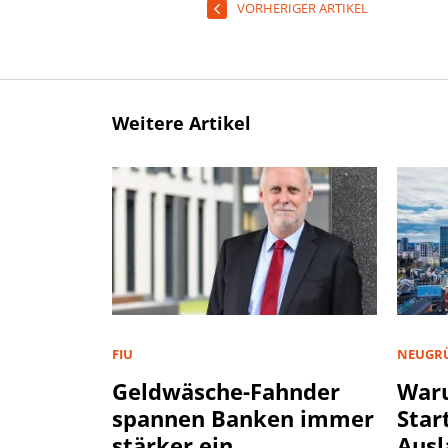
VORHERIGER ARTIKEL
Weitere Artikel
FIU
NEUGR
Geldwäsche-Fahnder
War
spannen Banken immer
Star
stärker ein
Ausl