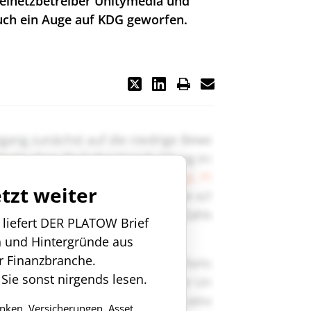
belnetzbetreiber Unitymedia und
uch ein Auge auf KDG geworfen.
etzt weiter
n liefert DER PLATOW Brief
n und Hintergründe aus
r Finanzbranche.
 Sie sonst nirgends lesen.
anken, Versicherungen, Asset