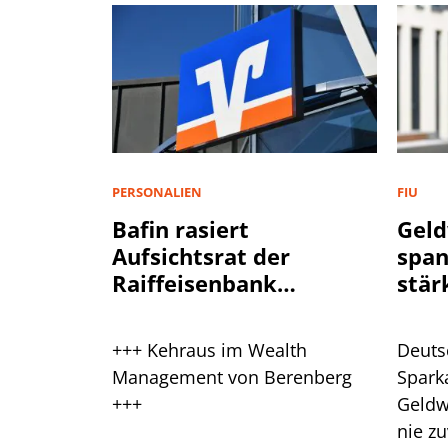
PERSONALIEN
FIU
Bafin rasiert
Geld
Aufsichtsrat der
spa
Raiffeisenbank
stär
Plankstetten
+++ Kehraus im Wealth
Deuts
Management von Berenberg
Spark
+++
Geldw
nie zu