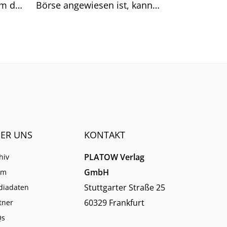
um das
Börse angewiesen ist, kann
sich auf generische Suchtreffer
immer weniger verlassen.
ER UNS
KONTAKT
PLATOW Verlag
hiv
GmbH
am
Stuttgarter Straße 25
diadaten
60329 Frankfurt
tner
Qs