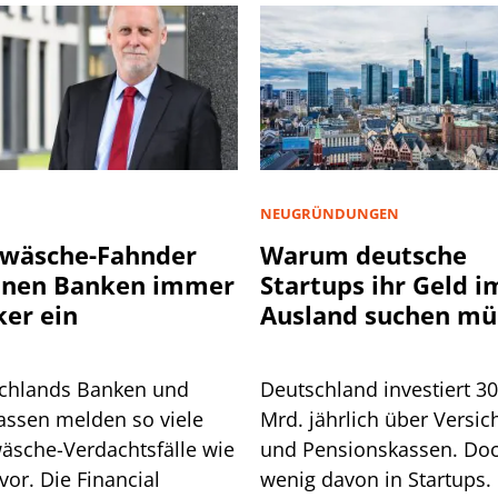
NEUGRÜNDUNGEN
wäsche-Fahnder
Warum deutsche
nnen Banken immer
Startups ihr Geld i
ker ein
Ausland suchen mü
chlands Banken und
Deutschland investiert 3
assen melden so viele
Mrd. jährlich über Versic
äsche-Verdachtsfälle wie
und Pensionskassen. Do
vor. Die Financial
wenig davon in Startups. 