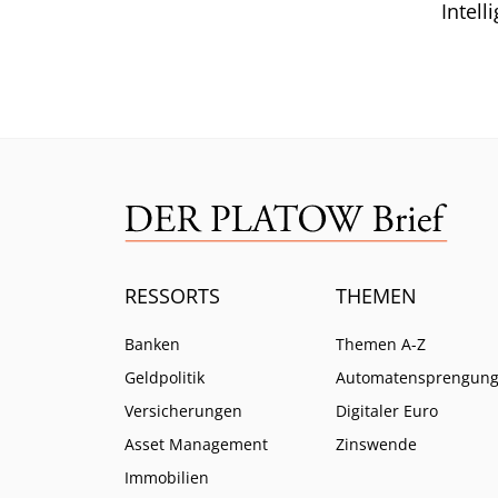
Intell
Branc
ein.
RESSORTS
THEMEN
Banken
Themen A-Z
Geldpolitik
Automatensprengun
Versicherungen
Digitaler Euro
Asset Management
Zinswende
Immobilien