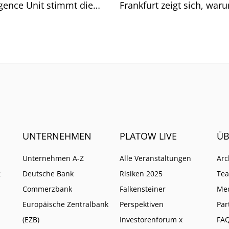
igence Unit stimmt die
Frankfurt zeigt sich, war
he auf weitere Pflichten
so ist.
UNTERNEHMEN
PLATOW LIVE
ÜB
Unternehmen A-Z
Alle Veranstaltungen
Arc
g
Deutsche Bank
Risiken 2025
Te
Commerzbank
Falkensteiner
Me
Europäische Zentralbank
Perspektiven
Par
(EZB)
Investorenforum x
FA