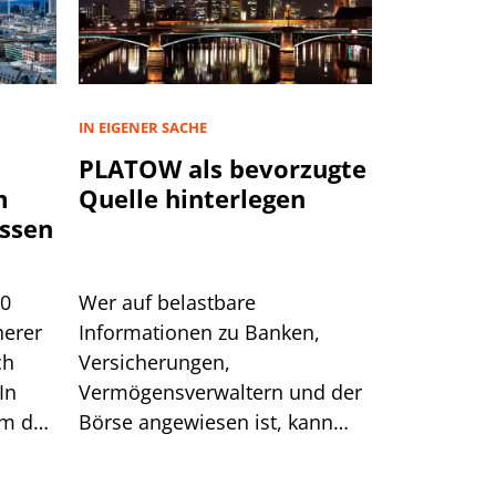
IN EIGENER SACHE
PLATOW als bevorzugte
m
Quelle hinterlegen
ssen
00
Wer auf belastbare
herer
Informationen zu Banken,
ch
Versicherungen,
In
Vermögensverwaltern und der
um das
Börse angewiesen ist, kann
sich auf generische Suchtreffer
immer weniger verlassen.