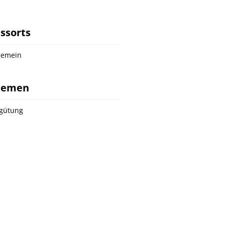
ssorts
gemein
hemen
gütung