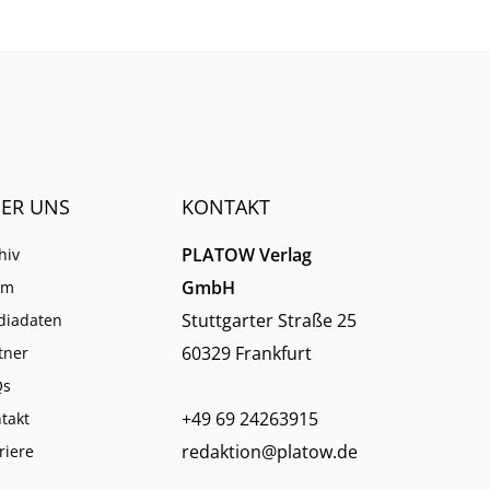
ER UNS
KONTAKT
PLATOW Verlag
hiv
GmbH
am
Stuttgarter Straße 25
diadaten
60329 Frankfurt
tner
Qs
+49 69 24263915
takt
redaktion@platow.de
riere