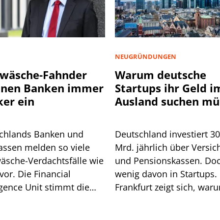
NEUGRÜNDUNGEN
wäsche-Fahnder
Warum deutsche
nnen Banken immer
Startups ihr Geld i
ker ein
Ausland suchen mü
chlands Banken und
Deutschland investiert 3
assen melden so viele
Mrd. jährlich über Versic
äsche-Verdachtsfälle wie
und Pensionskassen. Do
vor. Die Financial
wenig davon in Startups. 
igence Unit stimmt die
Frankfurt zeigt sich, war
he auf weitere Pflichten
so ist.