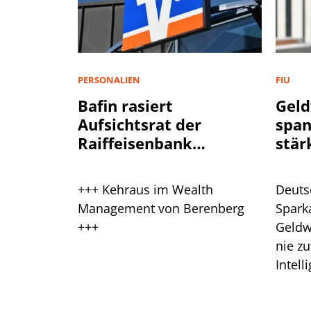
PERSONALIEN
FIU
Bafin rasiert
Geld
Aufsichtsrat der
spa
Raiffeisenbank
stär
Plankstetten
+++ Kehraus im Wealth
Deuts
Management von Berenberg
Spark
+++
Geldw
nie zu
Intell
Branc
ein.