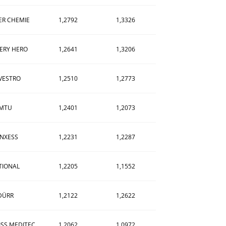
R CHEMIE
1,2792
1,3326
VERY HERO
1,2641
1,3206
VESTRO
1,2510
1,2773
MTU
1,2401
1,2073
NXESS
1,2231
1,2287
TIONAL
1,2205
1,1552
DÜRR
1,2122
1,2622
ISS MEDITEC
1,2062
1,0972