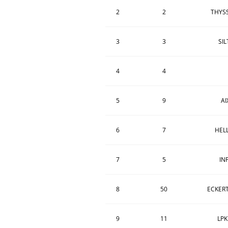
2
2
THYS
3
3
SI
4
4
5
9
AI
6
7
HEL
7
5
IN
8
50
ECKERT
9
11
LPK