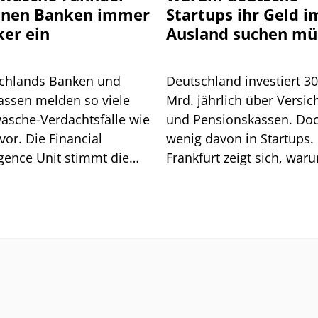
nnen Banken immer
Startups ihr Geld i
ker ein
Ausland suchen mü
chlands Banken und
Deutschland investiert 3
assen melden so viele
Mrd. jährlich über Versic
äsche-Verdachtsfälle wie
und Pensionskassen. Do
vor. Die Financial
wenig davon in Startups. 
igence Unit stimmt die
Frankfurt zeigt sich, war
he auf weitere Pflichten
so ist.