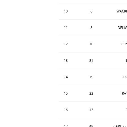
10
6
WACKE
11
8
DELI
12
10
CO
13
21
14
19
LA
15
33
RA
16
13
17
48
CARL ZE