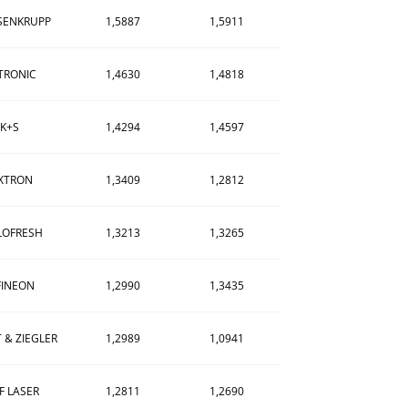
SENKRUPP
1,5887
1,5911
LTRONIC
1,4630
1,4818
K+S
1,4294
1,4597
XTRON
1,3409
1,2812
LOFRESH
1,3213
1,3265
FINEON
1,2990
1,3435
 & ZIEGLER
1,2989
1,0941
F LASER
1,2811
1,2690