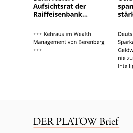
Aufsichtsrat der
spa
Raiffeisenbank
stär
Plankstetten
+++ Kehraus im Wealth
Deuts
Management von Berenberg
Spark
+++
Geldw
nie zu
Intell
Branc
ein.