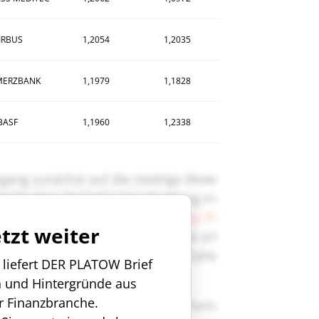
IRBUS
1,2054
1,2035
ERZBANK
1,1979
1,1828
BASF
1,1960
1,2338
etzt weiter
n liefert DER PLATOW Brief
n und Hintergründe aus
r Finanzbranche.