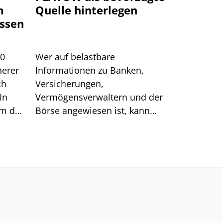
m
Quelle hinterlegen
ssen
00
Wer auf belastbare
herer
Informationen zu Banken,
ch
Versicherungen,
In
Vermögensverwaltern und der
um das
Börse angewiesen ist, kann
sich auf generische Suchtreffer
immer weniger verlassen.