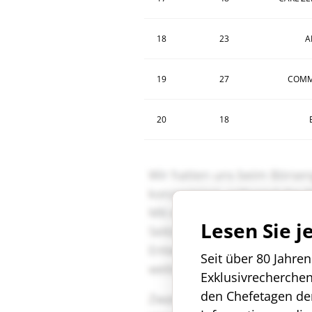
18
23
A
19
27
COMM
20
18
Lesen Sie j
Seit über 80 Jahre
Exklusivrecherche
den Chefetagen de