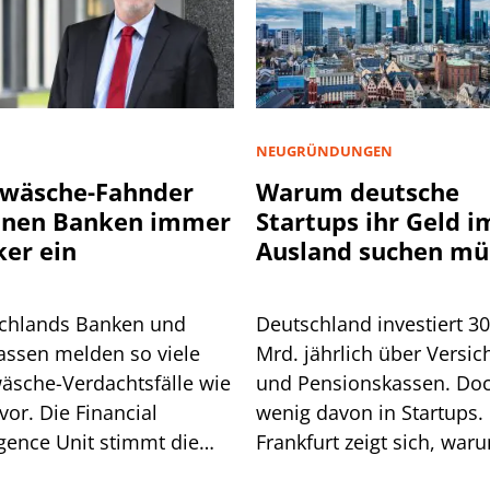
NEUGRÜNDUNGEN
wäsche-Fahnder
Warum deutsche
nnen Banken immer
Startups ihr Geld i
ker ein
Ausland suchen mü
chlands Banken und
Deutschland investiert 3
assen melden so viele
Mrd. jährlich über Versic
äsche-Verdachtsfälle wie
und Pensionskassen. Do
vor. Die Financial
wenig davon in Startups. 
igence Unit stimmt die
Frankfurt zeigt sich, war
he auf weitere Pflichten
so ist.