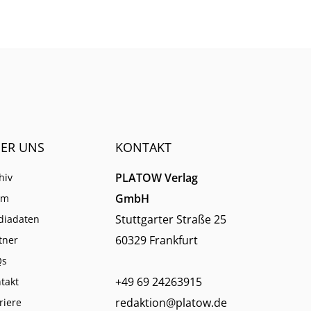
immer weniger verlassen.
ER UNS
KONTAKT
PLATOW Verlag
hiv
GmbH
am
Stuttgarter Straße 25
diadaten
60329 Frankfurt
tner
Qs
+49 69 24263915
takt
redaktion@platow.de
riere