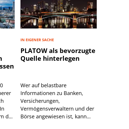
IN EIGENER SACHE
PLATOW als bevorzugte
m
Quelle hinterlegen
ssen
00
Wer auf belastbare
herer
Informationen zu Banken,
ch
Versicherungen,
In
Vermögensverwaltern und der
um das
Börse angewiesen ist, kann
sich auf generische Suchtreffer