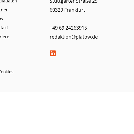
Stuttgarter Straße 25
diadaten
60329 Frankfurt
tner
Qs
+49 69 24263915
takt
redaktion@platow.de
riere
Cookies