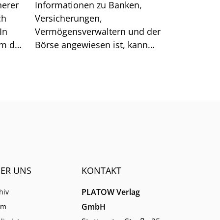
herer
Informationen zu Banken,
ch
Versicherungen,
In
Vermögensverwaltern und der
um das
Börse angewiesen ist, kann
sich auf generische Suchtreffer
immer weniger verlassen.
ER UNS
KONTAKT
PLATOW Verlag
hiv
GmbH
am