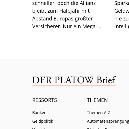
schneller, doch die Allianz
Spark
bleibt zum Halbjahr mit
Geldw
Abstand Europas größter
nie zu
Versicherer. Nur ein Mega-
Intell
Risiko lässt selbst CEO Bäte
Branc
ratlos zurück.
ein.
RESSORTS
THEMEN
Banken
Themen A-Z
Geldpolitik
Automatensprengun