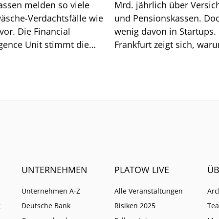
assen melden so viele
Mrd. jährlich über Versic
äsche-Verdachtsfälle wie
und Pensionskassen. Do
vor. Die Financial
wenig davon in Startups. 
igence Unit stimmt die
Frankfurt zeigt sich, war
he auf weitere Pflichten
so ist.
UNTERNEHMEN
PLATOW LIVE
ÜB
Unternehmen A-Z
Alle Veranstaltungen
Arc
g
Deutsche Bank
Risiken 2025
Te