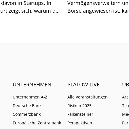
davon in Startups. In
Vermögensverwaltern un
urt zeigt sich, warum das
Börse angewiesen ist, ka
sich auf generische Sucht
immer weniger verlassen
UNTERNEHMEN
PLATOW LIVE
ÜB
Unternehmen A-Z
Alle Veranstaltungen
Arc
g
Deutsche Bank
Risiken 2025
Te
Commerzbank
Falkensteiner
Me
Europäische Zentralbank
Perspektiven
Par