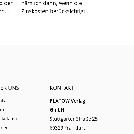
d der
nämlich dann, wenn die
nn
Zinskosten berücksichtigt
reffer
werden. Große Sprünge sind
.
nach unserer Analyse jetzt
kaum noch möglich.
ER UNS
KONTAKT
PLATOW Verlag
hiv
GmbH
am
Stuttgarter Straße 25
diadaten
60329 Frankfurt
tner