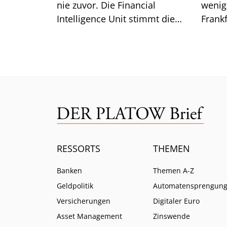
nie zuvor. Die Financial
wenig 
Intelligence Unit stimmt die
Frankf
Branche auf weitere Pflichten
so ist.
ein.
RESSORTS
THEMEN
Banken
Themen A-Z
Geldpolitik
Automatensprengun
Versicherungen
Digitaler Euro
Asset Management
Zinswende