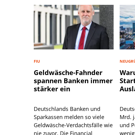
FIU
NEUGR
Geldwäsche-Fahnder
War
spannen Banken immer
Star
stärker ein
Ausl
Deutschlands Banken und
Deuts
Sparkassen melden so viele
Mrd. j
Geldwäsche-Verdachtsfälle wie
und P
nie zuvor. Die Financial
wenig 