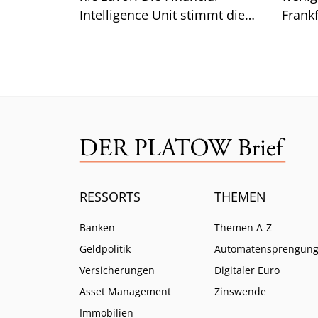
Intelligence Unit stimmt die
Frankf
Branche auf weitere Pflichten
so ist.
ein.
RESSORTS
THEMEN
Banken
Themen A-Z
Geldpolitik
Automatensprengun
Versicherungen
Digitaler Euro
Asset Management
Zinswende
Immobilien