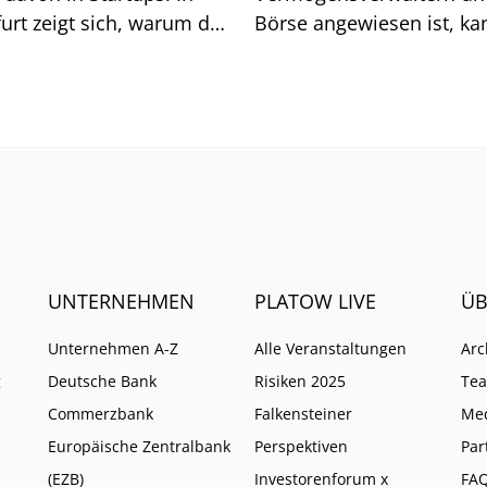
urt zeigt sich, warum das
Börse angewiesen ist, ka
sich auf generische Sucht
immer weniger verlassen
UNTERNEHMEN
PLATOW LIVE
ÜB
Unternehmen A-Z
Alle Veranstaltungen
Arc
g
Deutsche Bank
Risiken 2025
Te
Commerzbank
Falkensteiner
Me
Europäische Zentralbank
Perspektiven
Par
(EZB)
Investorenforum x
FA