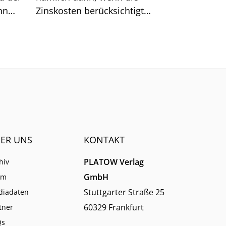
nn
Zinskosten berücksichtigt
reffer
werden. Große Sprünge sind
.
nach unserer Analyse jetzt
kaum noch möglich.
ER UNS
KONTAKT
PLATOW Verlag
hiv
GmbH
am
Stuttgarter Straße 25
diadaten
60329 Frankfurt
tner
Qs