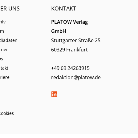
ER UNS
KONTAKT
PLATOW Verlag
hiv
GmbH
am
Stuttgarter Straße 25
diadaten
60329 Frankfurt
tner
Qs
+49 69 24263915
takt
redaktion@platow.de
riere
Cookies