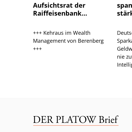
Aufsichtsrat der
spa
Raiffeisenbank
stär
Plankstetten
+++ Kehraus im Wealth
Deuts
Management von Berenberg
Spark
+++
Geldw
nie zu
Intell
Branc
ein.