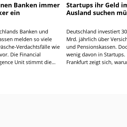
nnen Banken immer
Startups ihr Geld i
ker ein
Ausland suchen mü
chlands Banken und
Deutschland investiert 3
assen melden so viele
Mrd. jährlich über Versic
äsche-Verdachtsfälle wie
und Pensionskassen. Do
vor. Die Financial
wenig davon in Startups. 
igence Unit stimmt die
Frankfurt zeigt sich, war
he auf weitere Pflichten
so ist.