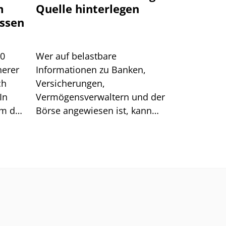
m
Quelle hinterlegen
ssen
00
Wer auf belastbare
herer
Informationen zu Banken,
ch
Versicherungen,
In
Vermögensverwaltern und der
um das
Börse angewiesen ist, kann
sich auf generische Suchtreffer
immer weniger verlassen.