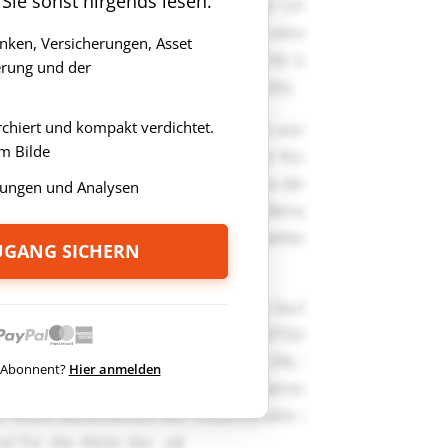
 Sie sonst nirgends lesen.
anken, Versicherungen, Asset
rung und der
rchiert und kompakt verdichtet.
m Bilde
ungen und Analysen
ZUGANG SICHERN
ts Abonnent?
Hier anmelden