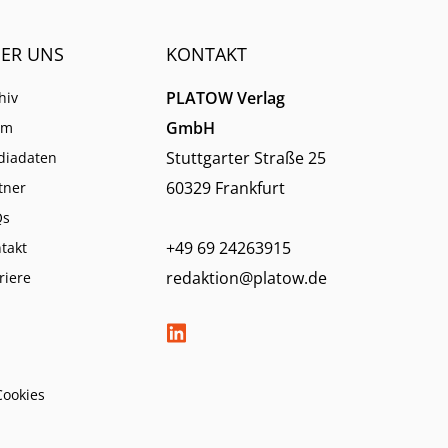
ER UNS
KONTAKT
PLATOW Verlag
hiv
GmbH
am
Stuttgarter Straße 25
diadaten
60329 Frankfurt
tner
Qs
+49 69 24263915
takt
redaktion@platow.de
riere
Cookies