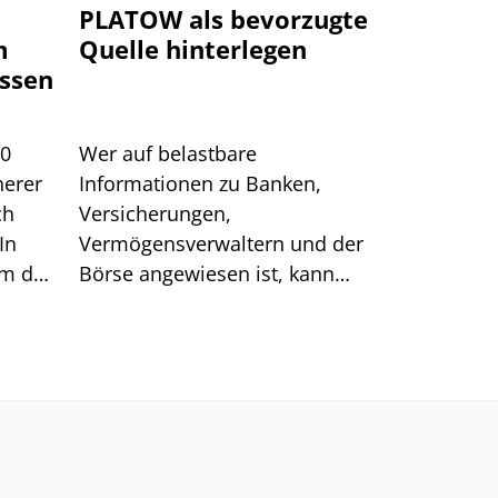
PLATOW als bevorzugte
m
Quelle hinterlegen
ssen
00
Wer auf belastbare
herer
Informationen zu Banken,
ch
Versicherungen,
In
Vermögensverwaltern und der
um das
Börse angewiesen ist, kann
sich auf generische Suchtreffer
immer weniger verlassen.