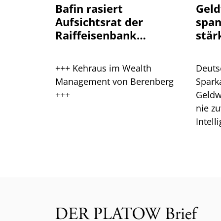
Bafin rasiert
Geld
Aufsichtsrat der
spa
Raiffeisenbank
stär
Plankstetten
+++ Kehraus im Wealth
Deuts
Management von Berenberg
Spark
+++
Geldw
nie zu
Intell
Branc
ein.