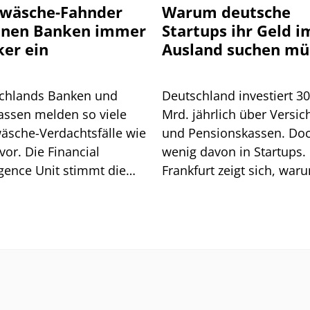
wäsche-Fahnder
Warum deutsche
nnen Banken immer
Startups ihr Geld i
ker ein
Ausland suchen mü
chlands Banken und
Deutschland investiert 3
assen melden so viele
Mrd. jährlich über Versic
äsche-Verdachtsfälle wie
und Pensionskassen. Do
vor. Die Financial
wenig davon in Startups. 
igence Unit stimmt die
Frankfurt zeigt sich, war
he auf weitere Pflichten
so ist.