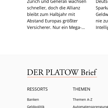
Zurich und Generali wachsen
Deuts
schneller, doch die Allianz
Spark
bleibt zum Halbjahr mit
Geldw
Abstand Europas größter
nie zu
Versicherer. Nur ein Mega-
Intell
Risiko lässt selbst CEO Bäte
Branc
ratlos zurück.
ein.
RESSORTS
THEMEN
Banken
Themen A-Z
Geldpolitik
Automatensprengun