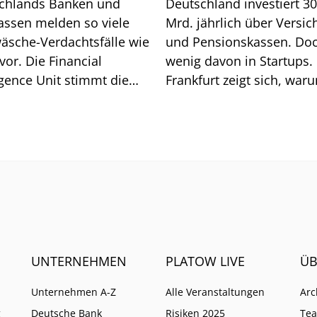
chlands Banken und
Deutschland investiert 3
assen melden so viele
Mrd. jährlich über Versic
äsche-Verdachtsfälle wie
und Pensionskassen. Do
vor. Die Financial
wenig davon in Startups. 
igence Unit stimmt die
Frankfurt zeigt sich, war
he auf weitere Pflichten
so ist.
UNTERNEHMEN
PLATOW LIVE
ÜB
Unternehmen A-Z
Alle Veranstaltungen
Arc
g
Deutsche Bank
Risiken 2025
Te