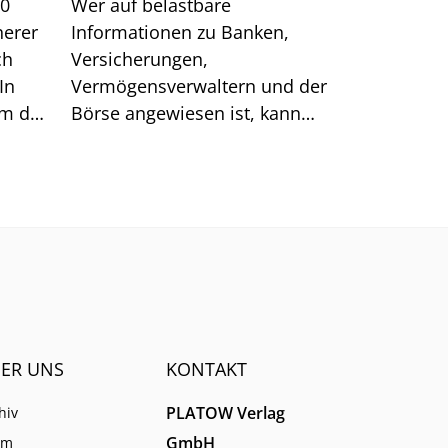
00
Wer auf belastbare
herer
Informationen zu Banken,
ch
Versicherungen,
In
Vermögensverwaltern und der
um das
Börse angewiesen ist, kann
sich auf generische Suchtreffer
immer weniger verlassen.
ER UNS
KONTAKT
PLATOW Verlag
hiv
GmbH
am