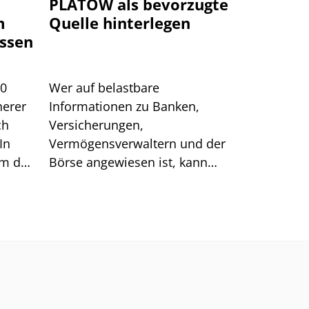
PLATOW als bevorzugte
m
Quelle hinterlegen
ssen
00
Wer auf belastbare
herer
Informationen zu Banken,
ch
Versicherungen,
In
Vermögensverwaltern und der
um das
Börse angewiesen ist, kann
sich auf generische Suchtreffer
immer weniger verlassen.