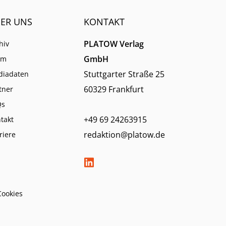
ER UNS
KONTAKT
PLATOW Verlag
hiv
GmbH
am
Stuttgarter Straße 25
diadaten
60329 Frankfurt
tner
Qs
+49 69 24263915
takt
redaktion@platow.de
riere
Cookies