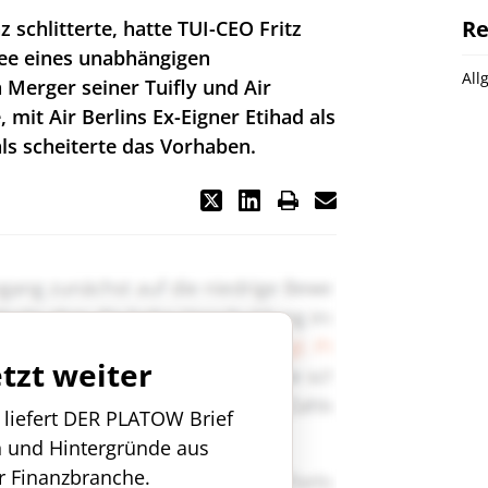
Re
nz schlitterte, hatte TUI-CEO Fritz
dee eines unabhängigen
All
n Merger seiner Tuifly und Air
, mit Air Berlins Ex-Eigner Etihad als
ls scheiterte das Vorhaben.
etzt weiter
n liefert DER PLATOW Brief
n und Hintergründe aus
r Finanzbranche.