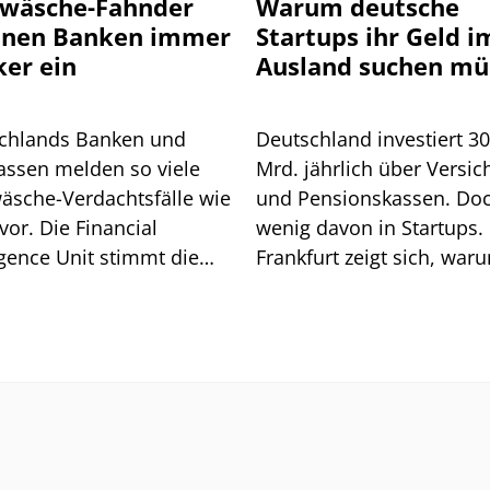
wäsche-Fahnder
Warum deutsche
nnen Banken immer
Startups ihr Geld i
ker ein
Ausland suchen mü
chlands Banken und
Deutschland investiert 3
assen melden so viele
Mrd. jährlich über Versic
äsche-Verdachtsfälle wie
und Pensionskassen. Do
vor. Die Financial
wenig davon in Startups. 
igence Unit stimmt die
Frankfurt zeigt sich, war
he auf weitere Pflichten
so ist.