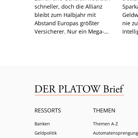
schneller, doch die Allianz
Spark
bleibt zum Halbjahr mit
Geldw
Abstand Europas größter
nie zu
Versicherer. Nur ein Mega-
Intell
Risiko lässt selbst CEO Bäte
Branc
ratlos zurück.
ein.
RESSORTS
THEMEN
Banken
Themen A-Z
Geldpolitik
Automatensprengun