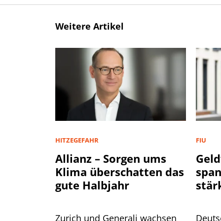
Weitere Artikel
HITZEGEFAHR
FIU
Allianz – Sorgen ums
Geld
Klima überschatten das
spa
gute Halbjahr
stär
Zurich und Generali wachsen
Deuts