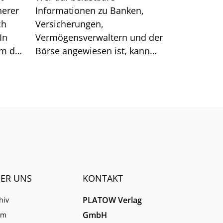
herer
Informationen zu Banken,
ch
Versicherungen,
In
Vermögensverwaltern und der
um das
Börse angewiesen ist, kann
sich auf generische Suchtreffer
immer weniger verlassen.
ER UNS
KONTAKT
PLATOW Verlag
hiv
GmbH
am