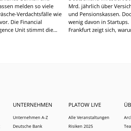
assen melden so viele
Mrd. jährlich über Versic
äsche-Verdachtsfälle wie
und Pensionskassen. Do
vor. Die Financial
wenig davon in Startups. 
igence Unit stimmt die
Frankfurt zeigt sich, war
he auf weitere Pflichten
so ist.
UNTERNEHMEN
PLATOW LIVE
ÜB
Unternehmen A-Z
Alle Veranstaltungen
Arc
g
Deutsche Bank
Risiken 2025
Te