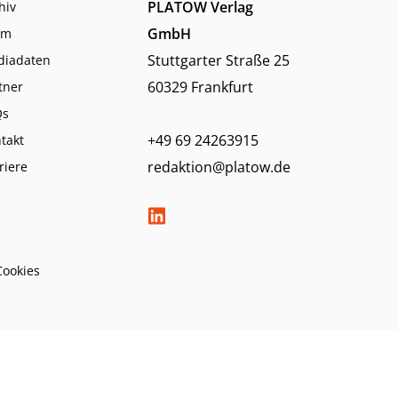
PLATOW Verlag
hiv
GmbH
am
Stuttgarter Straße 25
diadaten
60329 Frankfurt
tner
Qs
+49 69 24263915
takt
redaktion@platow.de
riere
Cookies