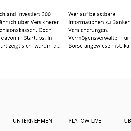
chland investiert 300
Wer auf belastbare
ährlich über Versicherer
Informationen zu Banken
ensionskassen. Doch
Versicherungen,
davon in Startups. In
Vermögensverwaltern un
urt zeigt sich, warum das
Börse angewiesen ist, ka
sich auf generische Sucht
immer weniger verlassen
UNTERNEHMEN
PLATOW LIVE
ÜB