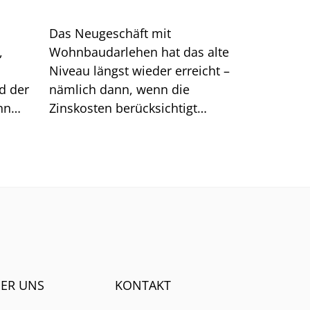
Das Neugeschäft mit
,
Wohnbaudarlehen hat das alte
Niveau längst wieder erreicht –
d der
nämlich dann, wenn die
nn
Zinskosten berücksichtigt
reffer
werden. Große Sprünge sind
.
nach unserer Analyse jetzt
kaum noch möglich.
ER UNS
KONTAKT