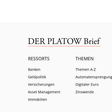
Risiko lässt selbst CEO Bäte
Branc
ratlos zurück.
ein.
RESSORTS
THEMEN
Banken
Themen A-Z
Geldpolitik
Automatensprengun
Versicherungen
Digitaler Euro
Asset Management
Zinswende
Immobilien