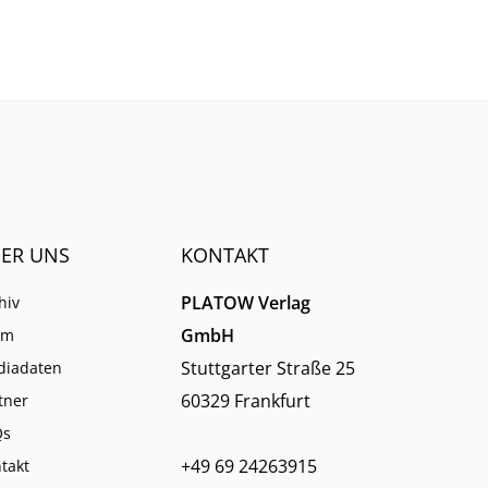
sich auf generische Suchtreffer
immer weniger verlassen.
ER UNS
KONTAKT
PLATOW Verlag
hiv
GmbH
am
Stuttgarter Straße 25
diadaten
60329 Frankfurt
tner
Qs
+49 69 24263915
takt