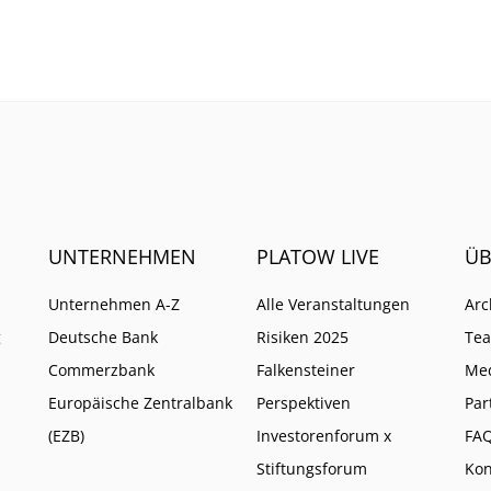
he auf weitere Pflichten
so ist.
UNTERNEHMEN
PLATOW LIVE
ÜB
Unternehmen A-Z
Alle Veranstaltungen
Arc
g
Deutsche Bank
Risiken 2025
Te
Commerzbank
Falkensteiner
Me
Europäische Zentralbank
Perspektiven
Par
(EZB)
Investorenforum x
FA
Stiftungsforum
Kon