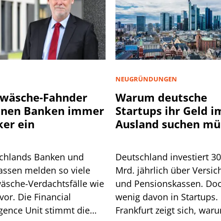
NEUGRÜNDUNGEN
wäsche-Fahnder
Warum deutsche
nnen Banken immer
Startups ihr Geld i
ker ein
Ausland suchen mü
chlands Banken und
Deutschland investiert 3
assen melden so viele
Mrd. jährlich über Versic
äsche-Verdachtsfälle wie
und Pensionskassen. Do
vor. Die Financial
wenig davon in Startups. 
igence Unit stimmt die
Frankfurt zeigt sich, war