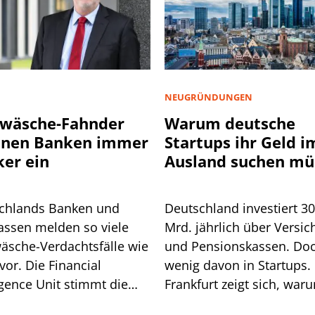
NEUGRÜNDUNGEN
wäsche-Fahnder
Warum deutsche
nnen Banken immer
Startups ihr Geld i
ker ein
Ausland suchen mü
chlands Banken und
Deutschland investiert 3
assen melden so viele
Mrd. jährlich über Versic
äsche-Verdachtsfälle wie
und Pensionskassen. Do
vor. Die Financial
wenig davon in Startups. 
igence Unit stimmt die
Frankfurt zeigt sich, war
he auf weitere Pflichten
so ist.