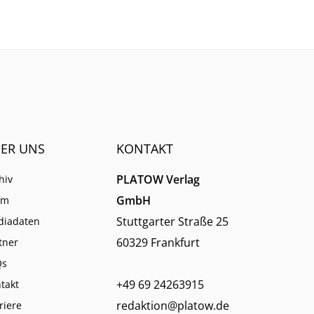
immer weniger verlassen.
ER UNS
KONTAKT
PLATOW Verlag
hiv
GmbH
am
Stuttgarter Straße 25
diadaten
60329 Frankfurt
tner
Qs
+49 69 24263915
takt
redaktion@platow.de
riere