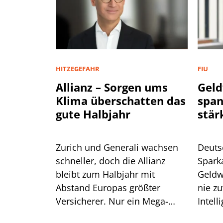
HITZEGEFAHR
FIU
Allianz – Sorgen ums
Geld
Klima überschatten das
spa
gute Halbjahr
stär
Zurich und Generali wachsen
Deuts
schneller, doch die Allianz
Spark
bleibt zum Halbjahr mit
Geldw
Abstand Europas größter
nie zu
Versicherer. Nur ein Mega-
Intell
Risiko lässt selbst CEO Bäte
Branc