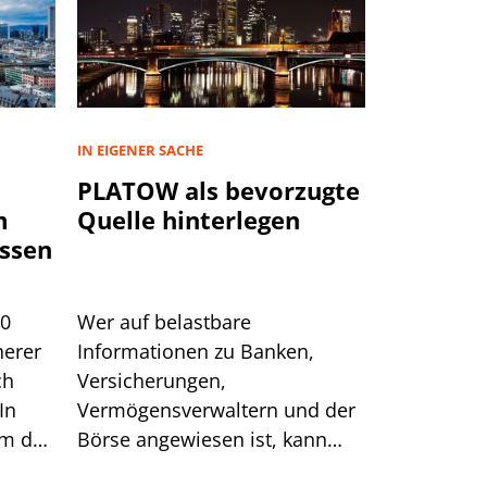
IN EIGENER SACHE
PLATOW als bevorzugte
m
Quelle hinterlegen
ssen
00
Wer auf belastbare
herer
Informationen zu Banken,
ch
Versicherungen,
In
Vermögensverwaltern und der
um das
Börse angewiesen ist, kann
sich auf generische Suchtreffer