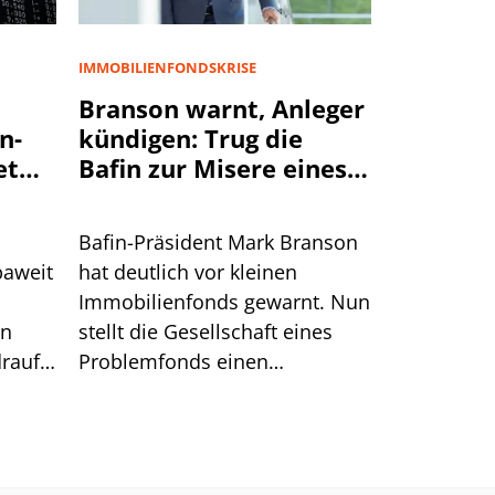
IMMOBILIENFONDSKRISE
Branson warnt, Anleger
n-
kündigen: Trug die
et
Bafin zur Misere eines
Immobilienfonds bei?
Bafin-Präsident Mark Branson
paweit
hat deutlich vor kleinen
Immobilienfonds gewarnt. Nun
en
stellt die Gesellschaft eines
rauf.
Problemfonds einen
sche
Zusammenhang mit den
etzen,
Rückgabewünschen der
?
Anleger her.