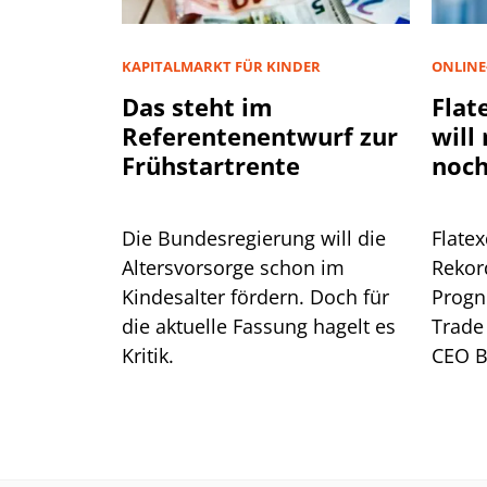
KAPITALMARKT FÜR KINDER
ONLINE
Das steht im
Flat
Referentenentwurf zur
will
Frühstartrente
noch
Die Bundesregierung will die
Flate
Altersvorsorge schon im
Rekor
Kindesalter fördern. Doch für
Progn
die aktuelle Fassung hagelt es
Trade 
Kritik.
CEO B
warum
Verbo