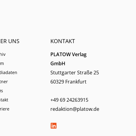
ER UNS
KONTAKT
PLATOW Verlag
hiv
GmbH
am
Stuttgarter Straße 25
diadaten
60329 Frankfurt
tner
Qs
+49 69 24263915
takt
redaktion@platow.de
riere