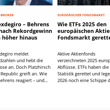
-BROKER
EUROPÄISCHER FONDSMARKT
exdegiro – Behrens
Wie ETFs 2025 den
 nach Rekordgewinn
europäischen Aktie
 höher hinaus
Fondsmarkt gerett
haben
xdegiro meldet
Aktive Aktienfonds
dzahlen und hebt die
verzeichneten 2025 euro
ose an. Doch Platzhirsch
Abflüsse. ETFs haben die
Republic greift an. Wie
Statistik gerettet und leg
ehrens reagiert – und
2026 noch eine Schippe d
 ihm ein neues EU-
Müssen jetzt auch klassi
t kaum schadet.
Aktiv-Anbieter auf ETFs s
um ihr Ende abzuwenden