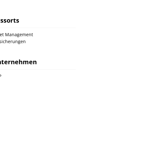
ssorts
set Management
sicherungen
nternehmen
P