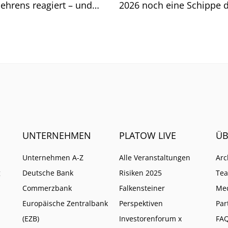
ehrens reagiert – und
2026 noch eine Schippe d
 ihm ein neues EU-
Müssen jetzt auch klassi
t kaum schadet.
Aktiv-Anbieter auf ETFs s
um ihr Ende abzuwenden
UNTERNEHMEN
PLATOW LIVE
ÜB
Unternehmen A-Z
Alle Veranstaltungen
Arc
g
Deutsche Bank
Risiken 2025
Te
Commerzbank
Falkensteiner
Me
Europäische Zentralbank
Perspektiven
Par
(EZB)
Investorenforum x
FA