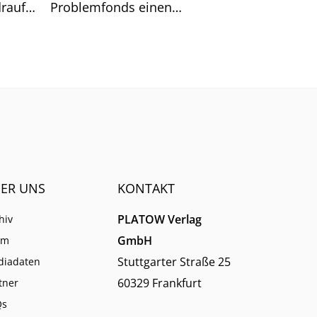
rauf.
Problemfonds einen
sche
Zusammenhang mit den
etzen,
Rückgabewünschen der
?
Anleger her.
ER UNS
KONTAKT
PLATOW Verlag
hiv
GmbH
am
Stuttgarter Straße 25
diadaten
60329 Frankfurt
tner
Qs