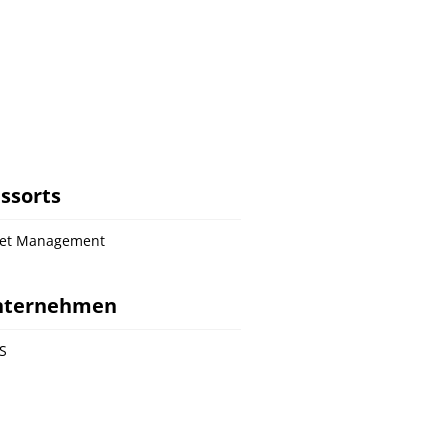
ssorts
set Management
nternehmen
S