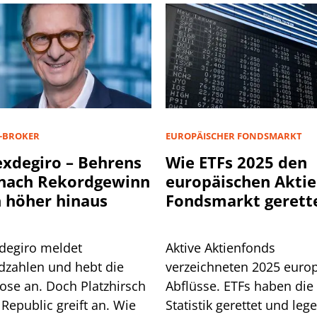
-BROKER
EUROPÄISCHER FONDSMARKT
exdegiro – Behrens
Wie ETFs 2025 den
 nach Rekordgewinn
europäischen Aktie
 höher hinaus
Fondsmarkt gerett
haben
xdegiro meldet
Aktive Aktienfonds
dzahlen und hebt die
verzeichneten 2025 euro
ose an. Doch Platzhirsch
Abflüsse. ETFs haben die
Republic greift an. Wie
Statistik gerettet und leg