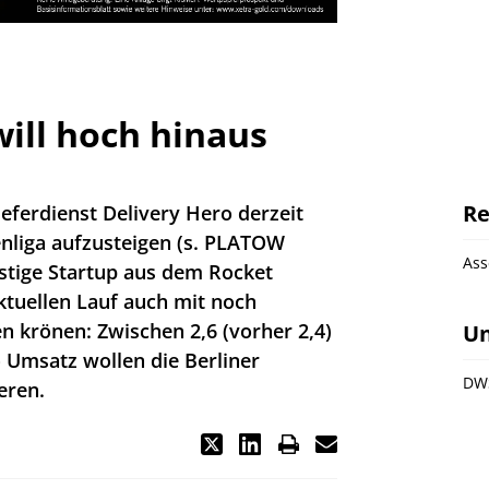
will hoch hinaus
Re
ieferdienst Delivery Hero derzeit
senliga aufzusteigen (s. PLATOW
As
instige Startup aus dem Rocket
ktuellen Lauf auch mit noch
en krönen: Zwischen 2,6 (vorher 2,4)
U
o Umsatz wollen die Berliner
DW
eren.