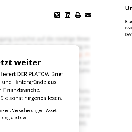
U
Bla
BNP
DW
etzt weiter
n liefert DER PLATOW Brief
n und Hintergründe aus
r Finanzbranche.
 Sie sonst nirgends lesen.
anken, Versicherungen, Asset
rung und der