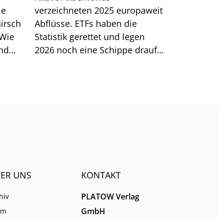
ie
verzeichneten 2025 europaweit
irsch
Abflüsse. ETFs haben die
 Wie
Statistik gerettet und legen
und
2026 noch eine Schippe drauf.
-
Müssen jetzt auch klassische
Aktiv-Anbieter auf ETFs setzen,
um ihr Ende abzuwenden?
ER UNS
KONTAKT
PLATOW Verlag
hiv
GmbH
am