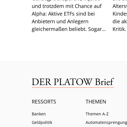
und trotzdem mit Chance auf
Alter
Alpha: Aktive ETFs sind bei
Kindes
Anbietern und Anlegern
die ak
gleichermaßen beliebt. Sogar
Kritik.
sehr beliebt, wie uns frische
Zahlen zeigen.
RESSORTS
THEMEN
Banken
Themen A-Z
Geldpolitik
Automatensprengun