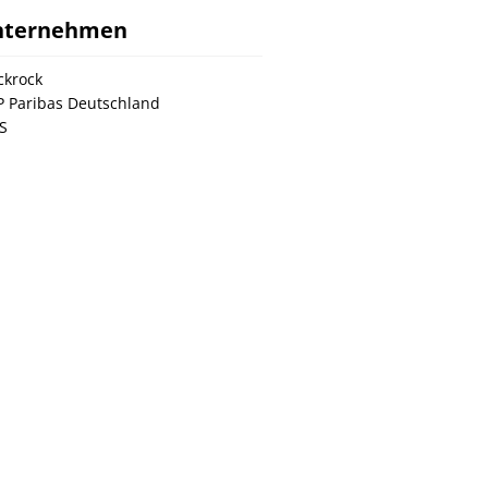
nternehmen
ckrock
 Paribas Deutschland
S