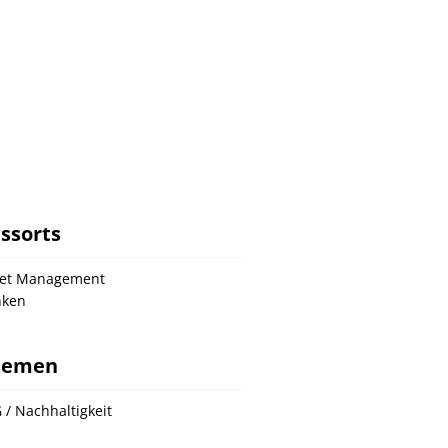
ssorts
set Management
nken
hemen
 / Nachhaltigkeit