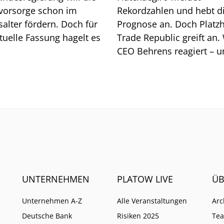
svorsorge schon im
Rekordzahlen und hebt d
alter fördern. Doch für
Prognose an. Doch Platzh
tuelle Fassung hagelt es
Trade Republic greift an.
CEO Behrens reagiert – 
warum ihm ein neues EU
Verbot kaum schadet.
UNTERNEHMEN
PLATOW LIVE
ÜB
Unternehmen A-Z
Alle Veranstaltungen
Arc
g
Deutsche Bank
Risiken 2025
Te