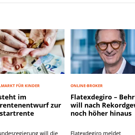
LMARKT FÜR KINDER
ONLINE-BROKER
steht im
Flatexdegiro – Beh
rentenentwurf zur
will nach Rekordg
startrente
noch höher hinaus
undesregierung will die
Flatexdegiro meldet