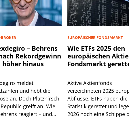
-BROKER
EUROPÄISCHER FONDSMARKT
exdegiro – Behrens
Wie ETFs 2025 den
 nach Rekordgewinn
europäischen Aktie
 höher hinaus
Fondsmarkt gerett
haben
xdegiro meldet
Aktive Aktienfonds
dzahlen und hebt die
verzeichneten 2025 euro
ose an. Doch Platzhirsch
Abflüsse. ETFs haben die
Republic greift an. Wie
Statistik gerettet und leg
ehrens reagiert – und
2026 noch eine Schippe d
 ihm ein neues EU-
Müssen jetzt auch klassi