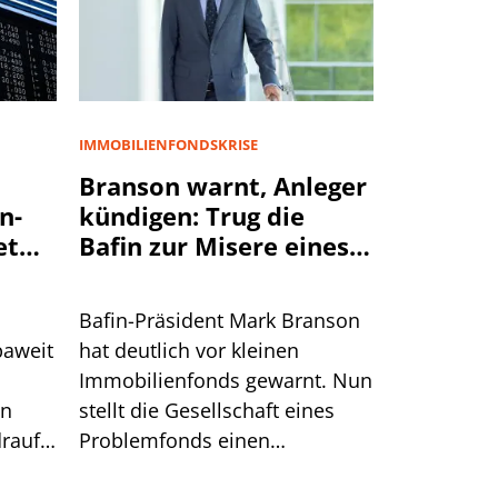
IMMOBILIENFONDSKRISE
Branson warnt, Anleger
n-
kündigen: Trug die
et
Bafin zur Misere eines
Immobilienfonds bei?
Bafin-Präsident Mark Branson
paweit
hat deutlich vor kleinen
Immobilienfonds gewarnt. Nun
en
stellt die Gesellschaft eines
rauf.
Problemfonds einen
sche
Zusammenhang mit den