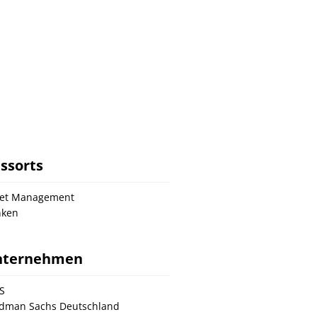
ssorts
set Management
nken
nternehmen
S
dman Sachs Deutschland