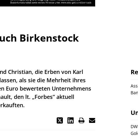
Auch Birkenstock
n
Re
nd Christian, die Erben von Karl
assen, als sie die Mehrheit ihres
As
rden Euro bewerteten Unternehmens
Ba
lt, den lt. „Forbes“ aktuell
rkauften.
U
DW
Gol