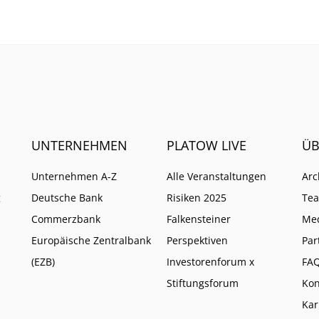
t kaum schadet.
Aktiv-Anbieter auf ETFs s
um ihr Ende abzuwenden
UNTERNEHMEN
PLATOW LIVE
ÜB
Unternehmen A-Z
Alle Veranstaltungen
Arc
g
Deutsche Bank
Risiken 2025
Te
Commerzbank
Falkensteiner
Me
Europäische Zentralbank
Perspektiven
Par
(EZB)
Investorenforum x
FA
Stiftungsforum
Kon
Kar