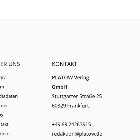
etzen,
Rückgabewünschen der
?
Anleger her.
ER UNS
KONTAKT
PLATOW Verlag
hiv
GmbH
am
Stuttgarter Straße 25
diadaten
60329 Frankfurt
tner
Qs
+49 69 24263915
takt
redaktion@platow.de
riere