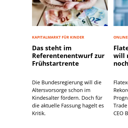
KAPITALMARKT FÜR KINDER
ONLINE
Das steht im
Flat
Referentenentwurf zur
will
Frühstartrente
noch
Die Bundesregierung will die
Flate
Altersvorsorge schon im
Rekor
Kindesalter fördern. Doch für
Progn
die aktuelle Fassung hagelt es
Trade 
Kritik.
CEO B
warum