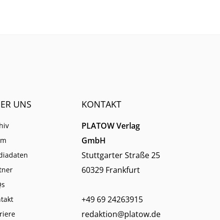
etzen,
Rückgabewünschen der
?
Anleger her.
ER UNS
KONTAKT
PLATOW Verlag
hiv
GmbH
am
Stuttgarter Straße 25
diadaten
60329 Frankfurt
tner
Qs
+49 69 24263915
takt
redaktion@platow.de
riere