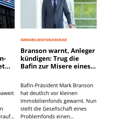
IMMOBILIENFONDSKRISE
Branson warnt, Anleger
n-
kündigen: Trug die
et
Bafin zur Misere eines
Immobilienfonds bei?
Bafin-Präsident Mark Branson
paweit
hat deutlich vor kleinen
Immobilienfonds gewarnt. Nun
en
stellt die Gesellschaft eines
rauf.
Problemfonds einen
sche
Zusammenhang mit den