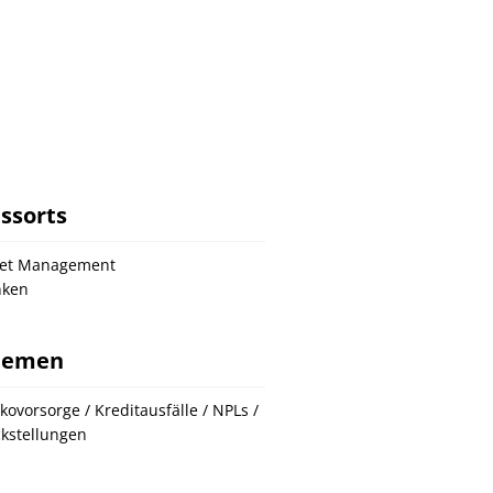
ssorts
set Management
nken
hemen
ikovorsorge / Kreditausfälle / NPLs /
kstellungen