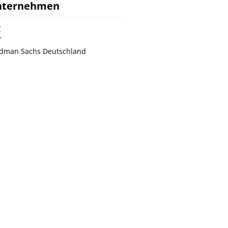
nternehmen
C
T
dman Sachs Deutschland