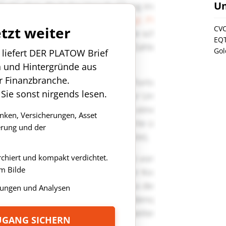
U
etzt weiter
CV
EQ
Gol
n liefert DER PLATOW Brief
n und Hintergründe aus
r Finanzbranche.
 Sie sonst nirgends lesen.
anken, Versicherungen, Asset
rung und der
rchiert und kompakt verdichtet.
m Bilde
ungen und Analysen
ZUGANG SICHERN