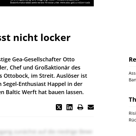
st nicht locker
Re
stige Gea-Gesellschafter Otto
er, Chef und Großaktionär des
As
 Ottobock, im Streit. Auslöser ist
Ba
h Segel-Enthusiast Happel in der
 Baltic Werft hat bauen lassen.
T
Ris
Rüc