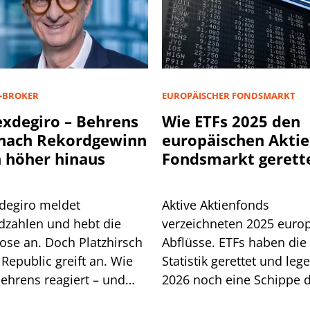
-BROKER
EUROPÄISCHER FONDSMARKT
exdegiro – Behrens
Wie ETFs 2025 den
 nach Rekordgewinn
europäischen Aktie
 höher hinaus
Fondsmarkt gerett
haben
xdegiro meldet
Aktive Aktienfonds
dzahlen und hebt die
verzeichneten 2025 euro
ose an. Doch Platzhirsch
Abflüsse. ETFs haben die
Republic greift an. Wie
Statistik gerettet und leg
ehrens reagiert – und
2026 noch eine Schippe d
 ihm ein neues EU-
Müssen jetzt auch klassi