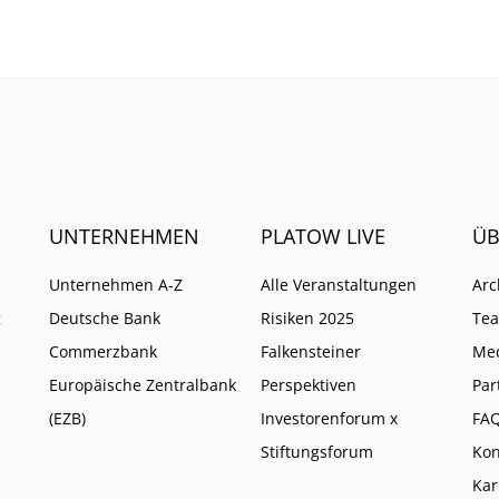
t kaum schadet.
Aktiv-Anbieter auf ETFs s
um ihr Ende abzuwenden
UNTERNEHMEN
PLATOW LIVE
ÜB
Unternehmen A-Z
Alle Veranstaltungen
Arc
g
Deutsche Bank
Risiken 2025
Te
Commerzbank
Falkensteiner
Me
Europäische Zentralbank
Perspektiven
Par
(EZB)
Investorenforum x
FA
Stiftungsforum
Kon
Kar