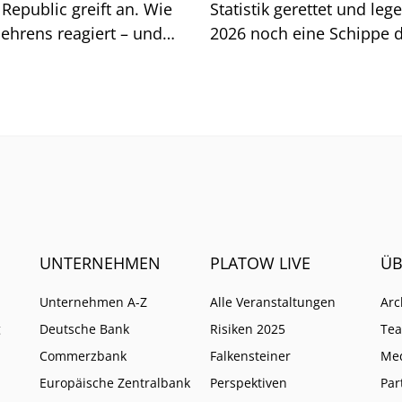
Republic greift an. Wie
Statistik gerettet und leg
ehrens reagiert – und
2026 noch eine Schippe d
 ihm ein neues EU-
Müssen jetzt auch klassi
t kaum schadet.
Aktiv-Anbieter auf ETFs s
um ihr Ende abzuwenden
UNTERNEHMEN
PLATOW LIVE
ÜB
Unternehmen A-Z
Alle Veranstaltungen
Arc
g
Deutsche Bank
Risiken 2025
Te
Commerzbank
Falkensteiner
Me
Europäische Zentralbank
Perspektiven
Par