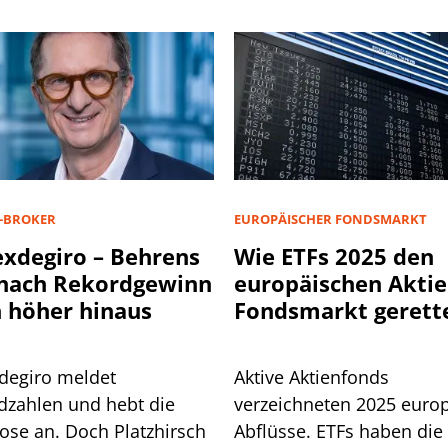
-BROKER
EUROPÄISCHER FONDSMARKT
exdegiro – Behrens
Wie ETFs 2025 den
 nach Rekordgewinn
europäischen Aktie
 höher hinaus
Fondsmarkt gerett
haben
xdegiro meldet
Aktive Aktienfonds
dzahlen und hebt die
verzeichneten 2025 euro
ose an. Doch Platzhirsch
Abflüsse. ETFs haben die