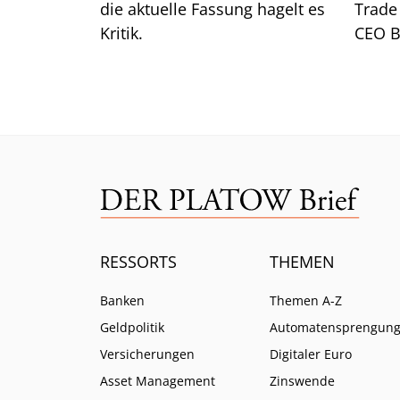
die aktuelle Fassung hagelt es
Trade 
Kritik.
CEO B
warum
Verbo
RESSORTS
THEMEN
Banken
Themen A-Z
Geldpolitik
Automatensprengun
Versicherungen
Digitaler Euro
Asset Management
Zinswende