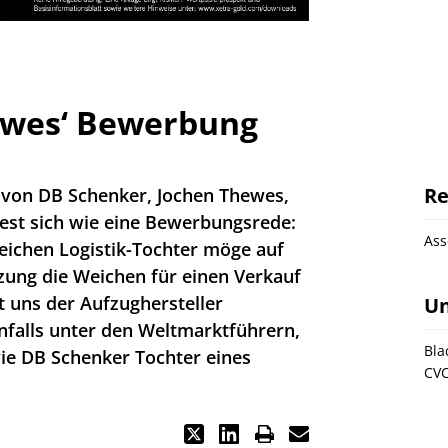
ewes‘ Bewerbung
Re
f von DB Schenker, Jochen Thewes,
liest sich wie eine Bewerbungsrede:
As
reichen Logistik-Tochter möge auf
ung die Weichen für einen Verkauf
rt uns der Aufzughersteller
U
nfalls unter den Weltmarktführern,
Bla
ie DB Schenker Tochter eines
CV