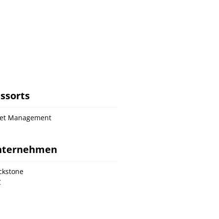
ssorts
set Management
nternehmen
ckstone
C