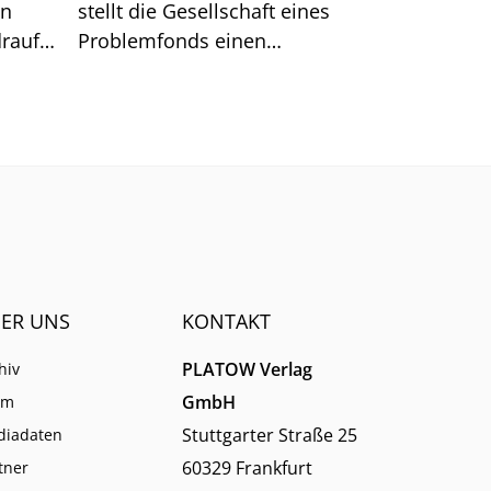
en
stellt die Gesellschaft eines
rauf.
Problemfonds einen
sche
Zusammenhang mit den
etzen,
Rückgabewünschen der
?
Anleger her.
ER UNS
KONTAKT
PLATOW Verlag
hiv
GmbH
am
Stuttgarter Straße 25
diadaten
60329 Frankfurt
tner