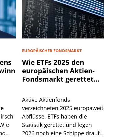
EUROPÄISCHER FONDSMARKT
rens
Wie ETFs 2025 den
ewinn
europäischen Aktien-
Fondsmarkt gerettet
haben
Aktive Aktienfonds
ie
verzeichneten 2025 europaweit
irsch
Abflüsse. ETFs haben die
 Wie
Statistik gerettet und legen
und
2026 noch eine Schippe drauf.