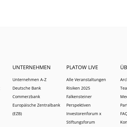
warum ihm ein neues EU
Verbot kaum schadet.
UNTERNEHMEN
PLATOW LIVE
ÜB
Unternehmen A-Z
Alle Veranstaltungen
Arc
g
Deutsche Bank
Risiken 2025
Te
Commerzbank
Falkensteiner
Me
Europäische Zentralbank
Perspektiven
Par
(EZB)
Investorenforum x
FA
Stiftungsforum
Kon