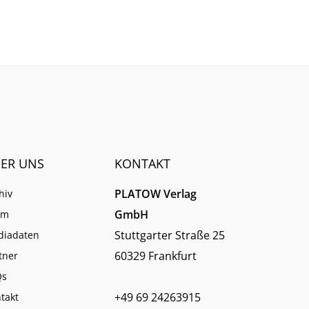
-
Müssen jetzt auch klassische
Aktiv-Anbieter auf ETFs setzen,
um ihr Ende abzuwenden?
ER UNS
KONTAKT
PLATOW Verlag
hiv
GmbH
am
Stuttgarter Straße 25
diadaten
60329 Frankfurt
tner
Qs
+49 69 24263915
takt