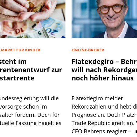
LMARKT FÜR KINDER
ONLINE-BROKER
steht im
Flatexdegiro – Beh
rentenentwurf zur
will nach Rekordg
startrente
noch höher hinaus
undesregierung will die
Flatexdegiro meldet
svorsorge schon im
Rekordzahlen und hebt d
alter fördern. Doch für
Prognose an. Doch Platzh
tuelle Fassung hagelt es
Trade Republic greift an.
CEO Behrens reagiert – 