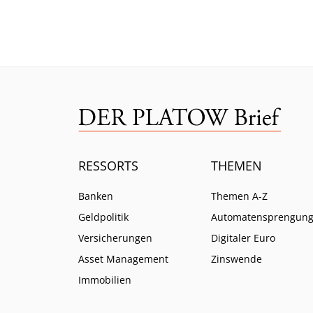
sehr beliebt, wie uns frische
Zahlen zeigen.
RESSORTS
THEMEN
Banken
Themen A-Z
Geldpolitik
Automatensprengun
Versicherungen
Digitaler Euro
Asset Management
Zinswende
Immobilien