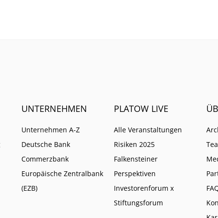
t kaum schadet.
Aktiv-Anbieter auf ETFs s
um ihr Ende abzuwenden
UNTERNEHMEN
PLATOW LIVE
ÜB
Unternehmen A-Z
Alle Veranstaltungen
Arc
g
Deutsche Bank
Risiken 2025
Te
Commerzbank
Falkensteiner
Me
Europäische Zentralbank
Perspektiven
Par
(EZB)
Investorenforum x
FA
Stiftungsforum
Kon
Kar