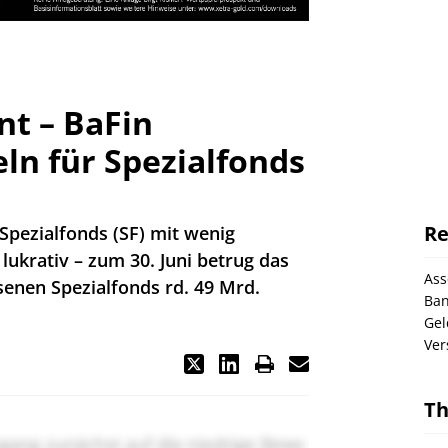
nt – BaFin
ln für Spezialfonds
Re
 Spezialfonds (SF) mit wenig
ukrativ – zum 30. Juni betrug das
As
enen Spezialfonds rd. 49 Mrd.
Ba
Gel
Ver
T