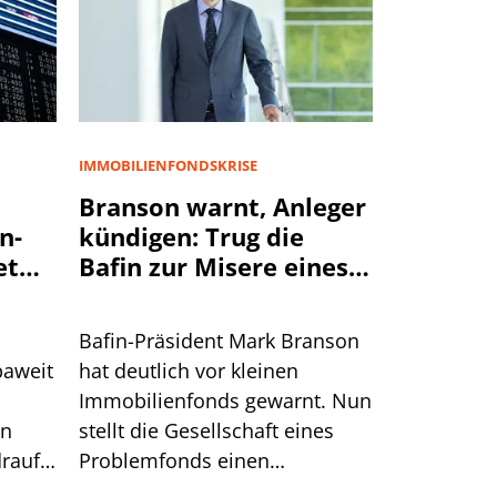
IMMOBILIENFONDSKRISE
Branson warnt, Anleger
n-
kündigen: Trug die
et
Bafin zur Misere eines
Immobilienfonds bei?
Bafin-Präsident Mark Branson
paweit
hat deutlich vor kleinen
Immobilienfonds gewarnt. Nun
en
stellt die Gesellschaft eines
rauf.
Problemfonds einen
sche
Zusammenhang mit den