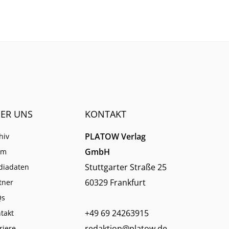
etzen,
Rückgabewünschen der
?
Anleger her.
ER UNS
KONTAKT
PLATOW Verlag
hiv
GmbH
am
Stuttgarter Straße 25
diadaten
60329 Frankfurt
tner
Qs
+49 69 24263915
takt
redaktion@platow.de
riere