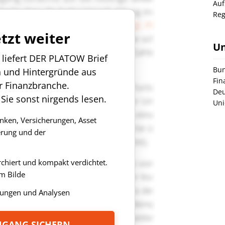
Auf
Reg
etzt weiter
U
n liefert DER PLATOW Brief
Bun
n und Hintergründe aus
Fin
r Finanzbranche.
Deu
 Sie sonst nirgends lesen.
Uni
anken, Versicherungen, Asset
rung und der
rchiert und kompakt verdichtet.
m Bilde
ungen und Analysen
ZUGANG SICHERN