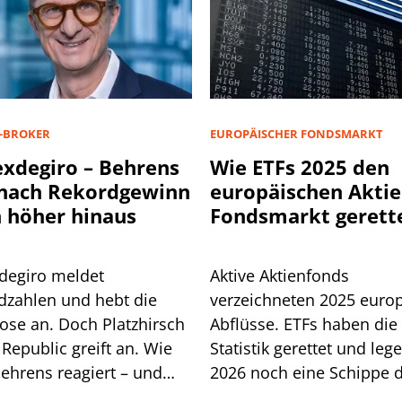
-BROKER
EUROPÄISCHER FONDSMARKT
exdegiro – Behrens
Wie ETFs 2025 den
 nach Rekordgewinn
europäischen Aktie
 höher hinaus
Fondsmarkt gerett
haben
xdegiro meldet
Aktive Aktienfonds
dzahlen und hebt die
verzeichneten 2025 euro
ose an. Doch Platzhirsch
Abflüsse. ETFs haben die
Republic greift an. Wie
Statistik gerettet und leg
ehrens reagiert – und
2026 noch eine Schippe d
 ihm ein neues EU-
Müssen jetzt auch klassi