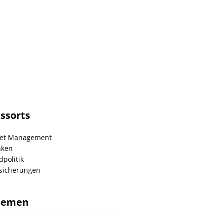
ssorts
set Management
nken
dpolitik
sicherungen
hemen