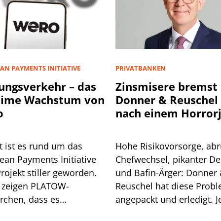
AN PAYMENTS INITIATIVE
PRIVATBANKEN
ungsverkehr – das
Zinsmisere bremst
eime Wachstum von
Donner & Reuschel
o
nach einem Horror
t ist es rund um das
Hohe Risikovorsorge, abr
ean Payments Initiative
Chefwechsel, pikanter De
Projekt stiller geworden.
und Bafin-Ärger: Donner
 zeigen PLATOW-
Reuschel hat diese Prob
rchen, dass es
angepackt und erledigt. Je
aschend gut läuft mit
erschwert die Zinsentwic