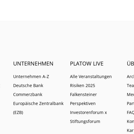
as neuem Bezahldienst
das Geschäft.
UNTERNEHMEN
PLATOW LIVE
ÜB
Unternehmen A-Z
Alle Veranstaltungen
Arc
g
Deutsche Bank
Risiken 2025
Te
Commerzbank
Falkensteiner
Me
Europäische Zentralbank
Perspektiven
Par
(EZB)
Investorenforum x
FA
Stiftungsforum
Kon
Kar