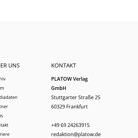
ER UNS
KONTAKT
PLATOW Verlag
hiv
GmbH
am
Stuttgarter Straße 25
diadaten
60329 Frankfurt
tner
Qs
+49 69 24263915
takt
redaktion@platow.de
riere