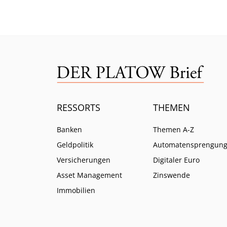
verabschiedet. Das steckt
Europ
dahinter.
Wero.
RESSORTS
THEMEN
Banken
Themen A-Z
Geldpolitik
Automatensprengun
Versicherungen
Digitaler Euro
Asset Management
Zinswende
Immobilien