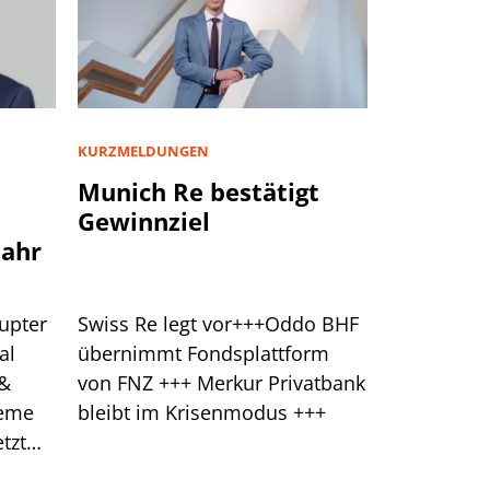
KURZMELDUNGEN
Munich Re bestätigt
Gewinnziel
jahr
upter
Swiss Re legt vor+++Oddo BHF
al
übernimmt Fondsplattform
 &
von FNZ +++ Merkur Privatbank
leme
bleibt im Krisenmodus +++
tzt
klung