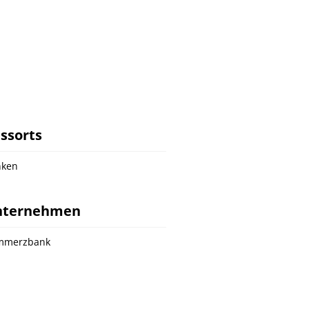
ssorts
nken
nternehmen
mmerzbank