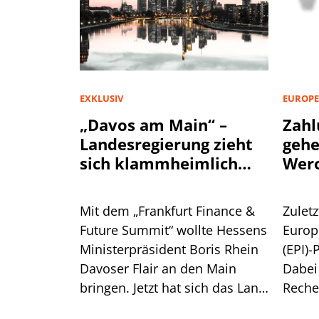
EXKLUSIV
EUROPE
„Davos am Main“ –
Zahl
Landesregierung zieht
geh
sich klammheimlich
Wer
zurück
Mit dem „Frankfurt Finance &
Zuletz
Future Summit“ wollte Hessens
Europ
Ministerpräsident Boris Rhein
(EPI)-
Davoser Flair an den Main
Dabei
bringen. Jetzt hat sich das Land
Reche
aus der Konferenz
überr