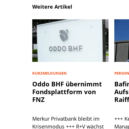
Weitere Artikel
KURZMELDUNGEN
PERSON
Oddo BHF übernimmt
Bafi
Fondsplattform von
Aufs
FNZ
Raif
Plan
Merkur Privatbank bleibt im
+++ K
Krisenmodus +++ R+V wächst
Manag