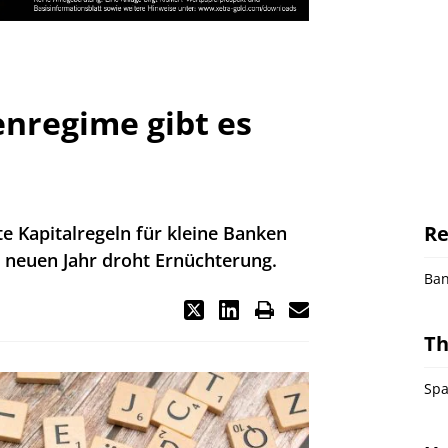
nregime gibt es
Re
te Kapitalregeln für kleine Banken
m neuen Jahr droht Ernüchterung.
Ba
T
Spa