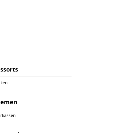
ssorts
nken
hemen
rkassen