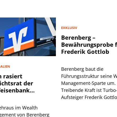
EXKLUSIV
Berenberg –
Bewährungsprobe f
Frederik Gottlob
ALIEN
Berenberg baut die
n rasiert
Führungsstruktur seine 
ichtsrat der
Management-Sparte um.
feisenbank
Treibende Kraft ist Turbo
kstetten
Aufsteiger Frederik Gottl
Das sind die Hintergründ
ehraus im Wealth
ement von Berenberg