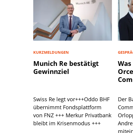
KURZMELDUNGEN
GESPRÄ
Munich Re bestätigt
Was 
Gewinnziel
Orce
Com
hera
Swiss Re legt vor+++Oddo BHF
Der B
übernimmt Fondsplattform
Comme
von FNZ +++ Merkur Privatbank
Orlop
bleibt im Krisenmodus +++
Andre
mitein