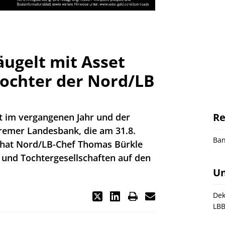
ugelt mit Asset
chter der Nord/LB
Re
t im vergangenen Jahr und der
emer Landesbank, die am 31.8.
Ba
 hat Nord/LB-Chef Thomas Bürkle
 und Tochtergesellschaften auf den
U
De
LBB