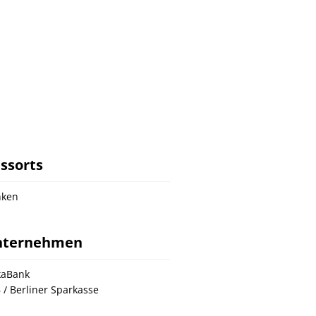
ssorts
nken
nternehmen
kaBank
 / Berliner Sparkasse