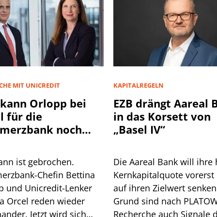
CHE MIT UNICREDIT
KAPITALREGELN
kann Orlopp bei
EZB drängt Aareal 
l für die
in das Korsett von
merzbank noch
„Basel IV“
usholen?
ann ist gebrochen.
Die Aareal Bank will ihre 
rzbank-Chefin Bettina
Kernkapitalquote vorerst 
p und Unicredit-Lenker
auf ihren Zielwert senken
a Orcel reden wieder
Grund sind nach PLATOW
ander. Jetzt wird sich
Recherche auch Signale 