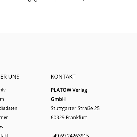
klar.
eziel.
ER UNS
KONTAKT
PLATOW Verlag
hiv
GmbH
am
Stuttgarter Straße 25
diadaten
60329 Frankfurt
tner
Qs
+49 69 24263915
takt