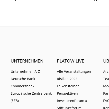
n, was Orlopp noch
EZB – mit Folgen für die
chen kann.
Dividende und das Rendit
UNTERNEHMEN
PLATOW LIVE
ÜB
Unternehmen A-Z
Alle Veranstaltungen
Arc
g
Deutsche Bank
Risiken 2025
Te
Commerzbank
Falkensteiner
Me
Europäische Zentralbank
Perspektiven
Par
(EZB)
Investorenforum x
FA
Stiftungsforum
Kon