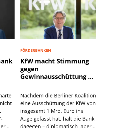
FÖRDERBANKEN
Bank
KfW macht Stimmung
gegen
Gewinnausschüttung an
den Bund
harte
Nachdem die Berliner Koalition
nicht
eine Ausschüttung der KfW von
.
insgesamt 1 Mrd. Euro ins
-
Auge gefasst hat, hält die Bank
der
dagegen – diplomatisch, aber