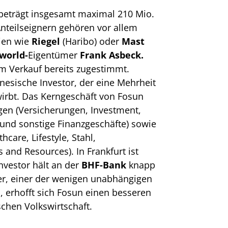
n beträgt insgesamt maximal 210 Mio.
Anteilseignern gehören vor allem
ien wie
Riegel
(Haribo) oder
Mast
world-
Eigentümer
Frank Asbeck.
m Verkauf bereits zugestimmt.
inesische Investor, der eine Mehrheit
irbt. Das Kerngeschäft von Fosun
gen (Versicherungen, Investment,
nd sonstige Finanzgeschäfte) sowie
thcare, Lifestyle, Stahl,
 and Resources). In Frankfurt ist
nvestor hält an der
BHF-Bank
knapp
r, einer der wenigen unabhängigen
, erhofft sich Fosun einen besseren
chen Volkswirtschaft.