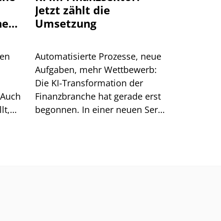
Jetzt zählt die
ne
Umsetzung
ten
Automatisierte Prozesse, neue
Aufgaben, mehr Wettbewerb:
Die KI-Transformation der
 Auch
Finanzbranche hat gerade erst
lt,
begonnen. In einer neuen Serie
htig.
beleuchtet PLATOW, wo
Banken beim Einsatz von KI
stehen.