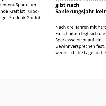
gibt nach
ement-Sparte um.
Sanierungsjahr kei
nde Kraft ist Turbo-
Entwarnung
iger Frederik Gottlob.
ind die Hintergründe.
Nach drei Jahren mit har
Einschnitten legt sich die
Sparkasse nicht auf ein
Gewinnversprechen fest.
wenn sich die Lage aufhel
bleibt der Vorstand vorsic