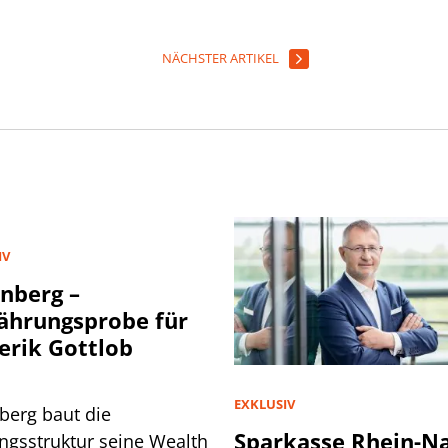
NÄCHSTER ARTIKEL
IV
nberg –
hrungsprobe für
erik Gottlob
EXKLUSIV
berg baut die
Sparkasse Rhein-N
ngsstruktur seine Wealth