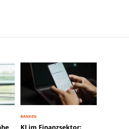
BANKEN
ahe
KI im Finanzsektor: