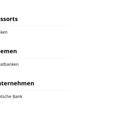
ssorts
nken
hemen
vatbanken
nternehmen
tsche Bank