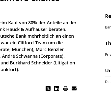
Re
eim Kauf von 80% der Anteile an der
Ba
bank Hauck & Aufhäuser beraten.
eutsche Bank mehrheitlich an einen
g war ein Clifford-Team um die
T
orate, München), Marc Benzler
Pri
), André Schwanna (Corporate),
 und Burkhard Schneider (Litigation
rankfurt).
U
Deu