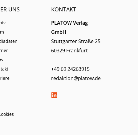
ER UNS
KONTAKT
PLATOW Verlag
hiv
GmbH
am
Stuttgarter Straße 25
diadaten
60329 Frankfurt
tner
Qs
+49 69 24263915
takt
redaktion@platow.de
riere
Cookies