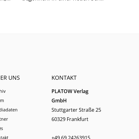
htig.
beleuchtet PLATOW, wo
Banken beim Einsatz von KI
stehen.
ER UNS
KONTAKT
PLATOW Verlag
hiv
GmbH
am
Stuttgarter Straße 25
diadaten
60329 Frankfurt
tner
Qs
+49 69 24263915
takt