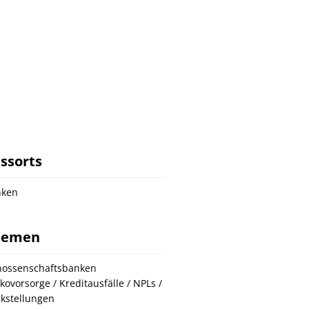
ssorts
nken
hemen
ossenschaftsbanken
ikovorsorge / Kreditausfälle / NPLs /
kstellungen