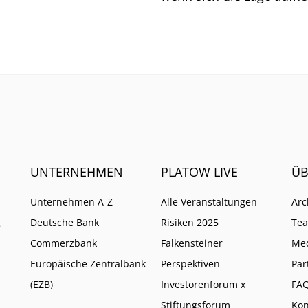
bleibt der Vorstand vorsic
UNTERNEHMEN
PLATOW LIVE
ÜB
Unternehmen A-Z
Alle Veranstaltungen
Arc
g
Deutsche Bank
Risiken 2025
Te
Commerzbank
Falkensteiner
Me
Europäische Zentralbank
Perspektiven
Par
(EZB)
Investorenforum x
FA
Stiftungsforum
Kon