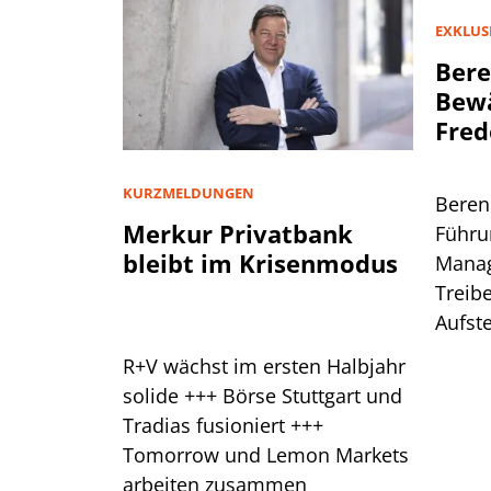
EXKLUS
Bere
Bewä
Fred
KURZMELDUNGEN
Beren
Merkur Privatbank
Führu
bleibt im Krisenmodus
Manag
Treibe
Aufste
Das s
R+V wächst im ersten Halbjahr
solide +++ Börse Stuttgart und
Tradias fusioniert +++
Tomorrow und Lemon Markets
arbeiten zusammen