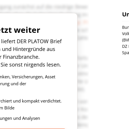
U
etzt weiter
Bun
Vol
(BV
n liefert DER PLATOW Brief
DZ 
n und Hintergründe aus
Spa
r Finanzbranche.
 Sie sonst nirgends lesen.
anken, Versicherungen, Asset
rung und der
rchiert und kompakt verdichtet.
m Bilde
ungen und Analysen