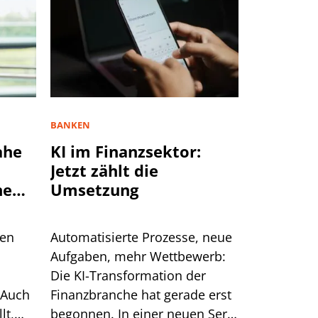
BANKEN
ahe
KI im Finanzsektor:
Jetzt zählt die
ne
Umsetzung
ten
Automatisierte Prozesse, neue
Aufgaben, mehr Wettbewerb:
Die KI-Transformation der
 Auch
Finanzbranche hat gerade erst
lt,
begonnen. In einer neuen Serie