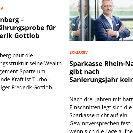
IV
nberg –
hrungsprobe für
erik Gottlob
EXKLUSIV
berg baut die
Sparkasse Rhein-N
ngsstruktur seine Wealth
gibt nach
ement-Sparte um.
Sanierungsjahr kei
nde Kraft ist Turbo-
Entwarnung
iger Frederik Gottlob.
ind die Hintergründe.
Nach drei Jahren mit har
Einschnitten legt sich die
Sparkasse nicht auf ein
Gewinnversprechen fest.
wenn sich die Lage aufhel