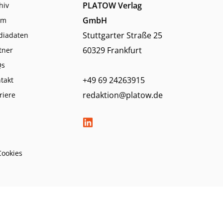
PLATOW Verlag
hiv
GmbH
am
Stuttgarter Straße 25
diadaten
60329 Frankfurt
tner
Qs
+49 69 24263915
takt
redaktion@platow.de
riere
Cookies