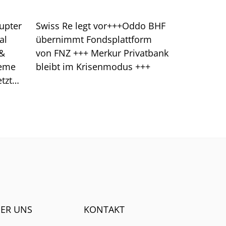
upter
Swiss Re legt vor+++Oddo BHF
al
übernimmt Fondsplattform
 &
von FNZ +++ Merkur Privatbank
leme
bleibt im Krisenmodus +++
tzt
klung
ER UNS
KONTAKT