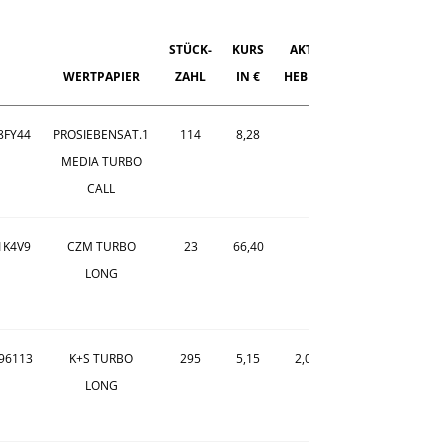
STÜCK-
KURS
AKT.
DEPOT-
SPREA
WERTPAPIER
ZAHL
IN €
HEBEL
ANTEIL
IN €
8FY44
PROSIEBENSAT.1
114
8,28
0,02
MEDIA TURBO
CALL
1K4V9
CZM TURBO
23
66,40
0,30
LONG
96113
K+S TURBO
295
5,15
2,0
7,0%
0,02
LONG