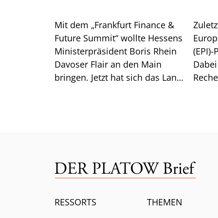
zurück
Mit dem „Frankfurt Finance &
Zuletz
Future Summit“ wollte Hessens
Europ
Ministerpräsident Boris Rhein
(EPI)-
Davoser Flair an den Main
Dabei
bringen. Jetzt hat sich das Land
Reche
aus der Konferenz
überr
verabschiedet. Das steckt
Europ
dahinter.
Wero.
RESSORTS
THEMEN