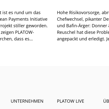
t ist es rund um das
Hohe Risikovorsorge, abr
ean Payments Initiative
Chefwechsel, pikanter De
Projekt stiller geworden.
und Bafin-Ärger: Donner
 zeigen PLATOW-
Reuschel hat diese Prob
rchen, dass es
angepackt und erledigt. Je
aschend gut läuft mit
erschwert die Zinsentwic
as neuem Bezahldienst
das Geschäft.
UNTERNEHMEN
PLATOW LIVE
ÜB