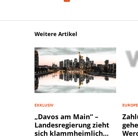
Weitere Artikel
EXKLUSIV
EUROPE
„Davos am Main“ –
Zahl
Landesregierung zieht
geh
sich klammheimlich
Wer