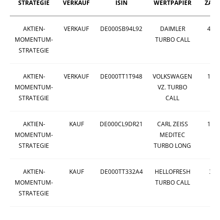
STRATEGIE
VERKAUF
ISIN
WERTPAPIER
ZAHL
AKTIEN-
VERKAUF
DE000SB94L92
DAIMLER
432
MOMENTUM-
TURBO CALL
STRATEGIE
AKTIEN-
VERKAUF
DE000TT1T948
VOLKSWAGEN
162
MOMENTUM-
VZ. TURBO
STRATEGIE
CALL
AKTIEN-
KAUF
DE000CL9DR21
CARL ZEISS
197
MOMENTUM-
MEDITEC
STRATEGIE
TURBO LONG
AKTIEN-
KAUF
DE000TT332A4
HELLOFRESH
39
MOMENTUM-
TURBO CALL
STRATEGIE