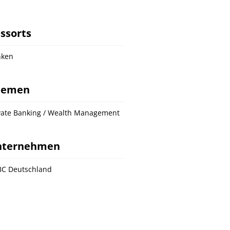
ssorts
nken
hemen
vate Banking / Wealth Management
nternehmen
C Deutschland