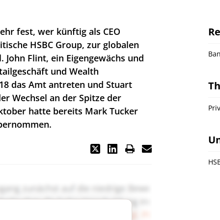
Re
hr fest, wer künftig als CEO
itische HSBC Group, zur globalen
Ba
. John Flint, ein Eigengewächs und
etailgeschäft und Wealth
18 das Amt antreten und Stuart
T
der Wechsel an der Spitze der
Pri
tober hatte bereits Mark Tucker
übernommen.
U
HSB