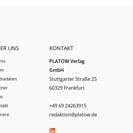
ER UNS
KONTAKT
PLATOW Verlag
hiv
GmbH
am
Stuttgarter Straße 25
diadaten
60329 Frankfurt
tner
Qs
+49 69 24263915
takt
redaktion@platow.de
riere