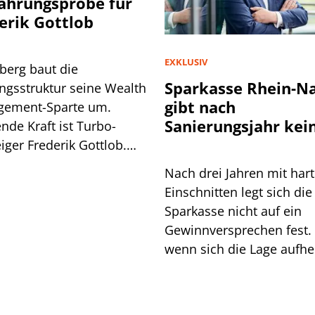
hrungsprobe für
erik Gottlob
EXKLUSIV
berg baut die
Sparkasse Rhein-N
ngsstruktur seine Wealth
gibt nach
ement-Sparte um.
Sanierungsjahr kei
nde Kraft ist Turbo-
Entwarnung
iger Frederik Gottlob.
ind die Hintergründe.
Nach drei Jahren mit har
Einschnitten legt sich die
Sparkasse nicht auf ein
Gewinnversprechen fest.
wenn sich die Lage aufhel
bleibt der Vorstand vorsic