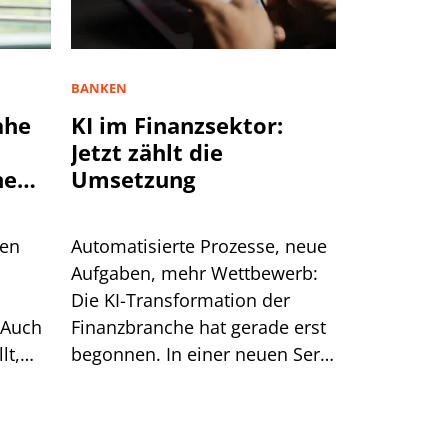
BANKEN
ahe
KI im Finanzsektor:
Jetzt zählt die
ne
Umsetzung
ten
Automatisierte Prozesse, neue
Aufgaben, mehr Wettbewerb:
Die KI-Transformation der
 Auch
Finanzbranche hat gerade erst
lt,
begonnen. In einer neuen Serie
htig.
beleuchtet PLATOW, wo
Banken beim Einsatz von KI
stehen.