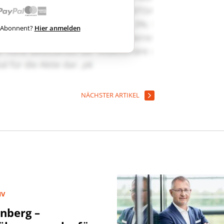
ts Abonnent?
Hier anmelden
NÄCHSTER ARTIKEL
IV
nberg –