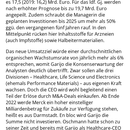
es 17,5 (2019: 16,2) Mrd. Euro. Für das ldf. Gj. werden
nach erhöhter Prognose bis zu 19,7 Mrd. Euro
angepeilt. Zudem schraubt die Managerin die
geplanten Investitionen bis 2025 um mehr als 50%
ggü. den vergangenen fünf Jahren rauf. In den
Mittelpunkt rücken hier Inhaltsstoffe für Arzneien
(auch Impfstoffe) sowie Halbeitermaterialien.
Das neue Umsatzziel würde einer durchschnittlichen
organischen Wachstumsrate von jährlich mehr als 6%
entsprechen, womit Garijo die Konsenserwartung der
Analysten deutlich übertrifft. Zwar sollen alle drei
Divisionen – Healthcare, Life Science und Electronics
(ehemals Performance Materials) – aus eigenen Kraft
wachsen. Doch die CEO wird wohl begleitend einen
Teil der Erlöse durch M&A-Deals einkaufen. Ab Ende
2022 werde Merck ein hoher einstelliger
Milliardenbetrag für Zukäufe zur Verfügung stehen,
heißt es aus Darmstadt. En bloc wird Garijo die
Summe nicht investieren. Oschmann hatte schon zu
seiner Zeit und bereits mit Garijo als Healthcare-CEO