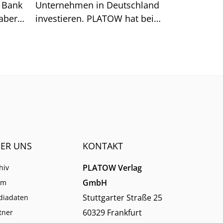
e Bank
Unternehmen in Deutschland
aber
investieren. PLATOW hat bei
den Verbänden nachgefragt
und große regionale
Unterschiede festgestellt.
ER UNS
KONTAKT
PLATOW Verlag
hiv
GmbH
am
Stuttgarter Straße 25
diadaten
60329 Frankfurt
tner