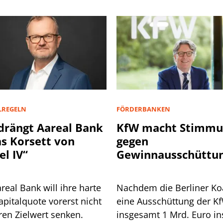
LREGELN
FÖRDERBANKEN
drängt Aareal Bank
KfW macht Stimmu
as Korsett von
gegen
el IV“
Gewinnausschüttun
den Bund
real Bank will ihre harte
Nachdem die Berliner Koa
pitalquote vorerst nicht
eine Ausschüttung der K
ren Zielwert senken.
insgesamt 1 Mrd. Euro in