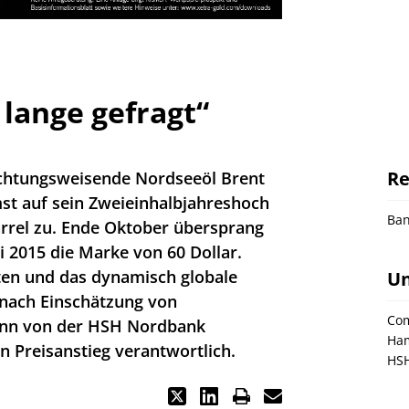
 lange gefragt“
Re
ichtungsweisende Nordseeöl Brent
st auf sein Zweieinhalbjahreshoch
Ba
arrel zu. Ende Oktober übersprang
li 2015 die Marke von 60 Dollar.
en und das dynamisch globale
U
 nach Einschätzung von
Co
ann von der HSH Nordbank
Ham
n Preisanstieg verantwortlich.
HS