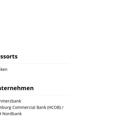
ssorts
nken
nternehmen
mmerzbank
burg Commercial Bank (HCOB) /
H Nordbank