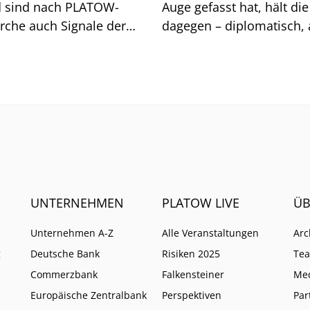
 sind nach PLATOW-
Auge gefasst hat, hält di
rche auch Signale der
dagegen – diplomatisch, 
mit Folgen für die
klar.
ende und das Renditeziel.
UNTERNEHMEN
PLATOW LIVE
ÜB
Unternehmen A-Z
Alle Veranstaltungen
Arc
g
Deutsche Bank
Risiken 2025
Te
Commerzbank
Falkensteiner
Me
Europäische Zentralbank
Perspektiven
Par