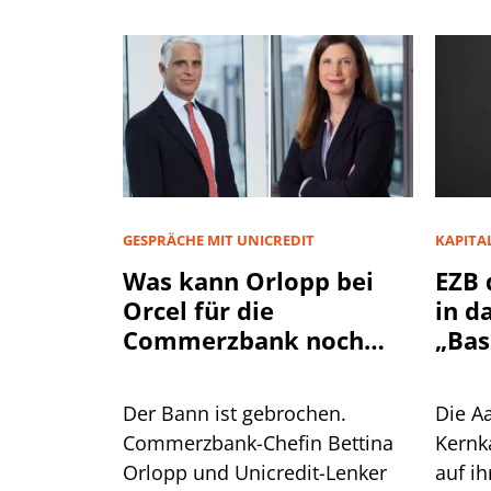
GESPRÄCHE MIT UNICREDIT
KAPITA
Was kann Orlopp bei
EZB 
Orcel für die
in d
Commerzbank noch
„Bas
herausholen?
Der Bann ist gebrochen.
Die Aa
Commerzbank-Chefin Bettina
Kernka
Orlopp und Unicredit-Lenker
auf ih