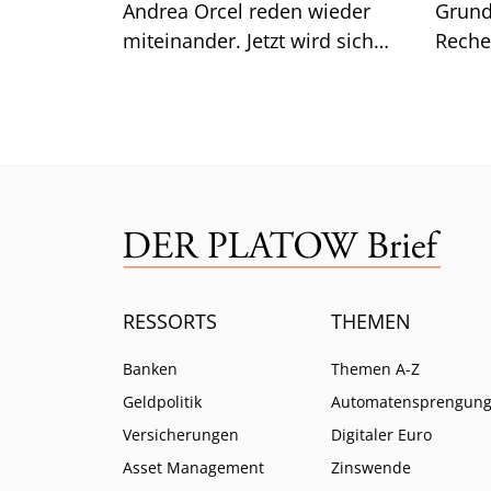
Andrea Orcel reden wieder
Grund
miteinander. Jetzt wird sich
Reche
zeigen, was Orlopp noch
EZB – 
erreichen kann.
Divid
RESSORTS
THEMEN
Banken
Themen A-Z
Geldpolitik
Automatensprengun
Versicherungen
Digitaler Euro
Asset Management
Zinswende