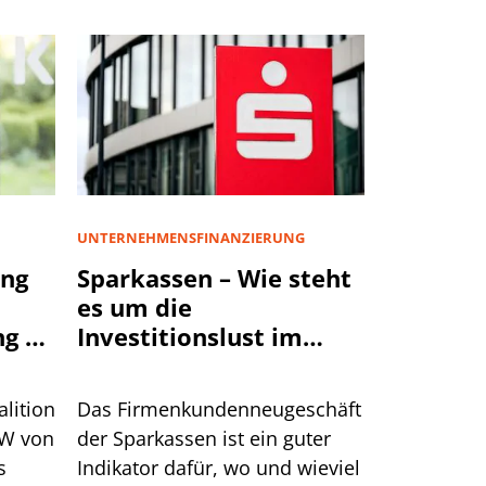
UNTERNEHMENSFINANZIERUNG
ng
Sparkassen – Wie steht
es um die
g an
Investitionslust im
Lande wirklich?
lition
Das Firmenkundenneugeschäft
fW von
der Sparkassen ist ein guter
s
Indikator dafür, wo und wieviel