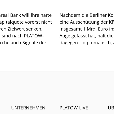
den Bund
real Bank will ihre harte
Nachdem die Berliner Koa
pitalquote vorerst nicht
eine Ausschüttung der K
ren Zielwert senken.
insgesamt 1 Mrd. Euro in
 sind nach PLATOW-
Auge gefasst hat, hält di
rche auch Signale der
dagegen – diplomatisch, 
mit Folgen für die
klar.
ende und das Renditeziel.
UNTERNEHMEN
PLATOW LIVE
ÜB