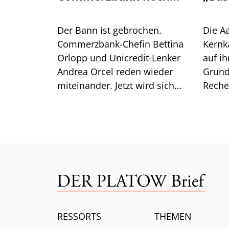
herausholen?
Der Bann ist gebrochen.
Die Aa
Commerzbank-Chefin Bettina
Kernka
Orlopp und Unicredit-Lenker
auf ih
Andrea Orcel reden wieder
Grund
miteinander. Jetzt wird sich
Reche
zeigen, was Orlopp noch
EZB – 
erreichen kann.
Divid
RESSORTS
THEMEN