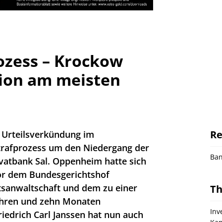
zess – Krockow
sion am meisten
Re
 Urteilsverkündung im
trafprozess um den Niedergang der
Ba
ivatbank Sal. Oppenheim hatte sich
vor dem Bundesgerichtshof
tsanwaltschaft und dem zu einer
T
ahren und zehn Monaten
Inv
riedrich Carl Janssen hat nun auch