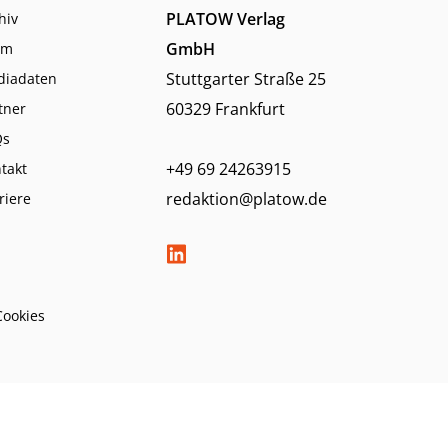
PLATOW Verlag
hiv
GmbH
am
Stuttgarter Straße 25
diadaten
60329 Frankfurt
tner
Qs
+49 69 24263915
takt
redaktion@platow.de
riere
Cookies