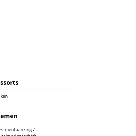
ssorts
nken
hemen
estmentbanking /