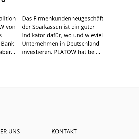
Lande wirklich?
lition
Das Firmenkundenneugeschäft
fW von
der Sparkassen ist ein guter
s
Indikator dafür, wo und wieviel
e Bank
Unternehmen in Deutschland
aber
investieren. PLATOW hat bei
den Verbänden nachgefragt
und große regionale
Unterschiede festgestellt.
ER UNS
KONTAKT