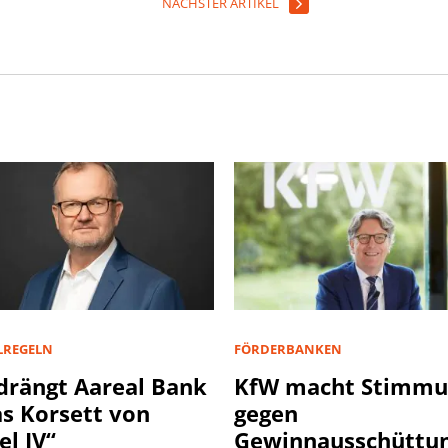
NÄCHSTER ARTIKEL
LREGELN
FÖRDERBANKEN
drängt Aareal Bank
KfW macht Stimmu
as Korsett von
gegen
el IV“
Gewinnausschüttun