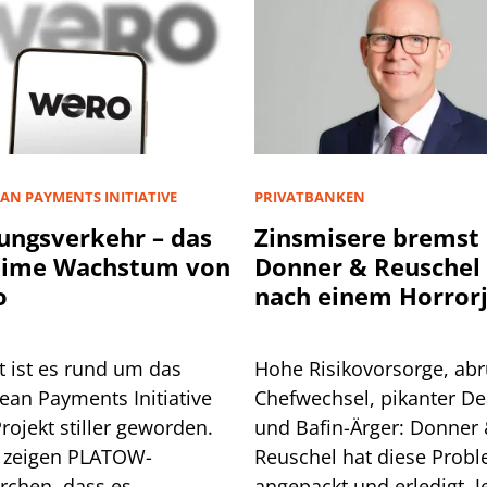
AN PAYMENTS INITIATIVE
PRIVATBANKEN
ungsverkehr – das
Zinsmisere bremst
eime Wachstum von
Donner & Reuschel
o
nach einem Horror
t ist es rund um das
Hohe Risikovorsorge, abr
ean Payments Initiative
Chefwechsel, pikanter De
Projekt stiller geworden.
und Bafin-Ärger: Donner
 zeigen PLATOW-
Reuschel hat diese Prob
rchen, dass es
angepackt und erledigt. Je