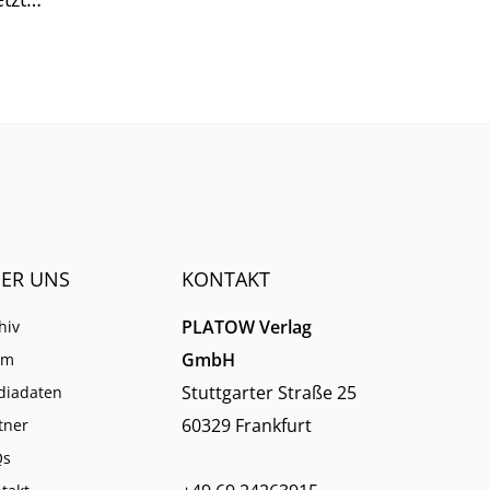
klung
ER UNS
KONTAKT
PLATOW Verlag
hiv
GmbH
am
Stuttgarter Straße 25
diadaten
60329 Frankfurt
tner
Qs