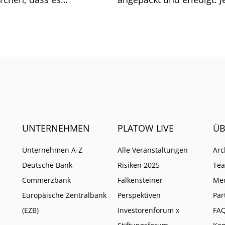
aschend gut läuft mit
erschwert die Zinsentwic
as neuem Bezahldienst
das Geschäft.
UNTERNEHMEN
PLATOW LIVE
ÜB
Unternehmen A-Z
Alle Veranstaltungen
Arc
g
Deutsche Bank
Risiken 2025
Te
Commerzbank
Falkensteiner
Me
Europäische Zentralbank
Perspektiven
Par
(EZB)
Investorenforum x
FA