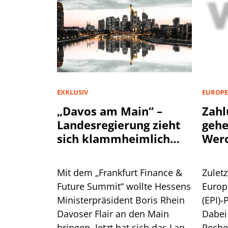
EXKLUSIV
EUROPE
„Davos am Main“ –
Zahl
Landesregierung zieht
geh
sich klammheimlich
Wer
zurück
Mit dem „Frankfurt Finance &
Zuletz
Future Summit“ wollte Hessens
Europ
Ministerpräsident Boris Rhein
(EPI)-
Davoser Flair an den Main
Dabei
bringen. Jetzt hat sich das Land
Reche