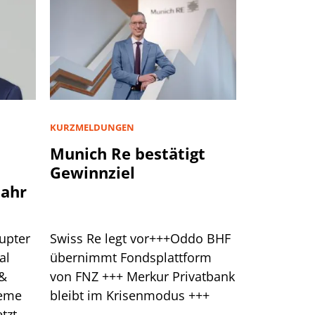
KURZMELDUNGEN
Munich Re bestätigt
Gewinnziel
jahr
upter
Swiss Re legt vor+++Oddo BHF
al
übernimmt Fondsplattform
 &
von FNZ +++ Merkur Privatbank
leme
bleibt im Krisenmodus +++
tzt