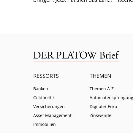
aus der Konferenz
überr
verabschiedet. Das steckt
Europ
dahinter.
Wero.
RESSORTS
THEMEN
Banken
Themen A-Z
Geldpolitik
Automatensprengun
Versicherungen
Digitaler Euro
Asset Management
Zinswende
Immobilien