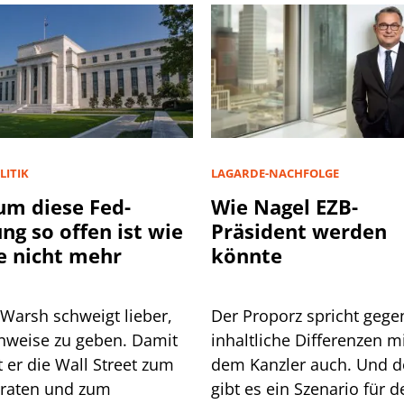
LITIK
LAGARDE-NACHFOLGE
m diese Fed-
Wie Nagel EZB-
ung so offen ist wie
Präsident werden
e nicht mehr
könnte
 Warsh schweigt lieber,
Der Proporz spricht gege
inweise zu geben. Damit
inhaltliche Differenzen m
 Wall Street zum
dem Kanzler auch. Und 
lraten und zum
gibt es ein Szenario für d