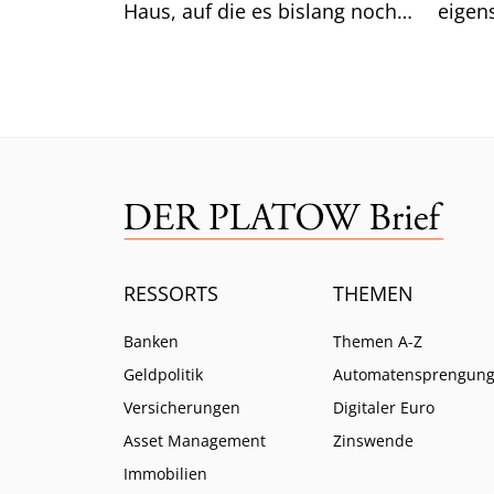
Haus, auf die es bislang noch
eigen
keine Antwort gibt.
das gu
Mittw
RESSORTS
THEMEN
Banken
Themen A-Z
Geldpolitik
Automatensprengun
Versicherungen
Digitaler Euro
Asset Management
Zinswende
Immobilien