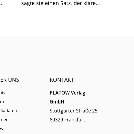
sagte sie einen Satz, der klarer
Dinge
klingt, als er ist.
men.
ER UNS
KONTAKT
PLATOW Verlag
hiv
GmbH
am
Stuttgarter Straße 25
diadaten
60329 Frankfurt
tner
Qs