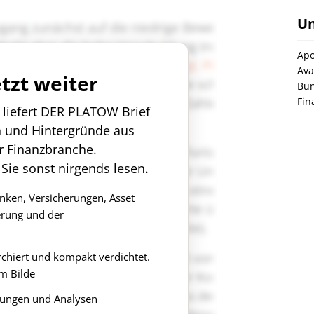
U
Ap
Ava
etzt weiter
Bun
Fin
n liefert DER PLATOW Brief
n und Hintergründe aus
r Finanzbranche.
 Sie sonst nirgends lesen.
anken, Versicherungen, Asset
rung und der
rchiert und kompakt verdichtet.
m Bilde
ungen und Analysen