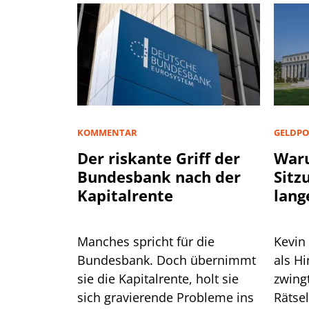
KOMMENTAR
GELDPO
Der riskante Griff der
Waru
Bundesbank nach der
Sitz
Kapitalrente
lang
Manches spricht für die
Kevin
Bundesbank. Doch übernimmt
als H
sie die Kapitalrente, holt sie
zwingt er die
sich gravierende Probleme ins
Rätse