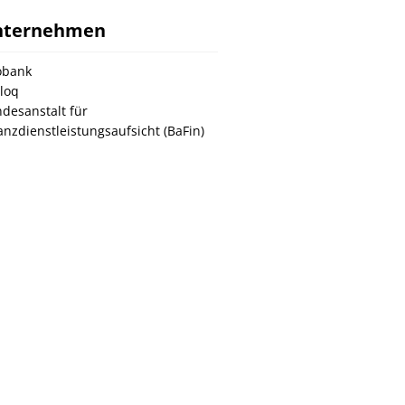
nternehmen
obank
loq
desanstalt für
anzdienstleistungsaufsicht (BaFin)