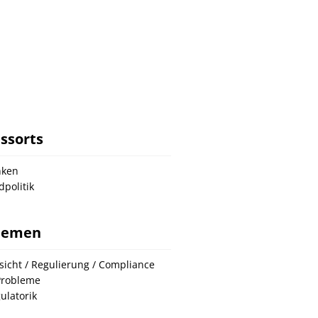
ssorts
nken
dpolitik
hemen
sicht / Regulierung / Compliance
Probleme
ulatorik