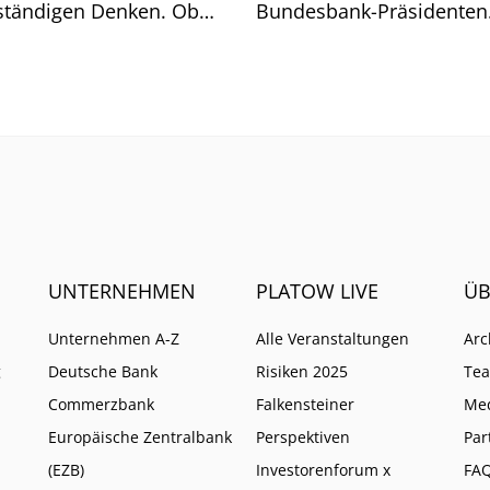
ständigen Denken. Ob
Bundesbank-Präsidenten
t geht, zeigt sich am
Joachim Nagel. Mehrere 
och.
müssten zusammenkom
UNTERNEHMEN
PLATOW LIVE
ÜB
Unternehmen A-Z
Alle Veranstaltungen
Arc
g
Deutsche Bank
Risiken 2025
Te
Commerzbank
Falkensteiner
Me
Europäische Zentralbank
Perspektiven
Par
(EZB)
Investorenforum x
FA