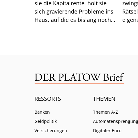
sie die Kapitalrente, holt sie
zwingt er die
sich gravierende Probleme ins
Rätse
Haus, auf die es bislang noch
eigen
keine Antwort gibt.
das gu
Mittw
RESSORTS
THEMEN
Banken
Themen A-Z
Geldpolitik
Automatensprengun
Versicherungen
Digitaler Euro