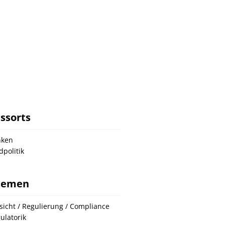
ssorts
nken
dpolitik
hemen
sicht / Regulierung / Compliance
ulatorik