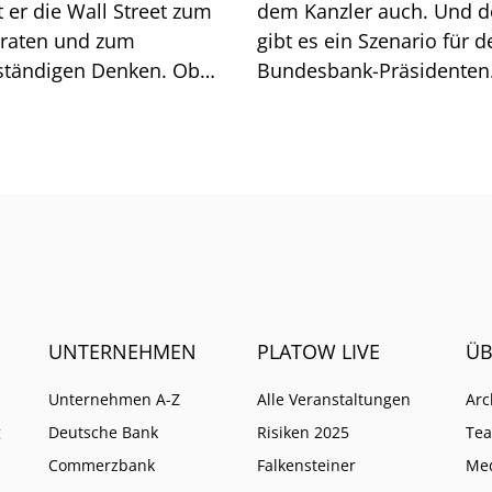
 Wall Street zum
dem Kanzler auch. Und 
lraten und zum
gibt es ein Szenario für d
ständigen Denken. Ob
Bundesbank-Präsidenten
t geht, zeigt sich am
Joachim Nagel. Mehrere 
och.
müssten zusammenkom
UNTERNEHMEN
PLATOW LIVE
ÜB
Unternehmen A-Z
Alle Veranstaltungen
Arc
g
Deutsche Bank
Risiken 2025
Te
Commerzbank
Falkensteiner
Me