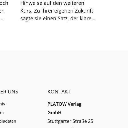
doch
Hinweise auf den weiteren
en
Kurs. Zu ihrer eigenen Zukunft
sagte sie einen Satz, der klarer
Dinge
klingt, als er ist.
men.
ER UNS
KONTAKT
PLATOW Verlag
hiv
GmbH
am
Stuttgarter Straße 25
diadaten