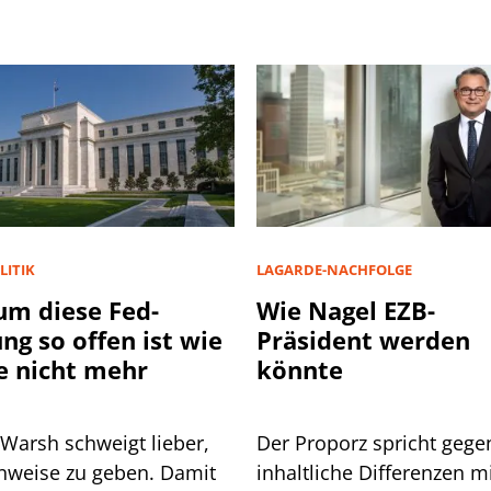
LITIK
LAGARDE-NACHFOLGE
m diese Fed-
Wie Nagel EZB-
ung so offen ist wie
Präsident werden
e nicht mehr
könnte
 Warsh schweigt lieber,
Der Proporz spricht gege
inweise zu geben. Damit
inhaltliche Differenzen m