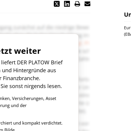
U
Eur
(EB
etzt weiter
n liefert DER PLATOW Brief
n und Hintergründe aus
r Finanzbranche.
 Sie sonst nirgends lesen.
anken, Versicherungen, Asset
rung und der
rchiert und kompakt verdichtet.
m Bilde