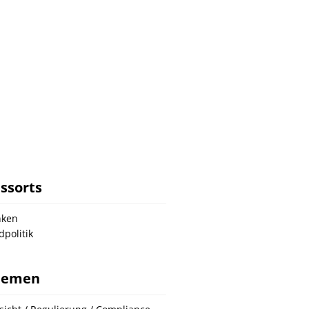
ssorts
nken
dpolitik
hemen