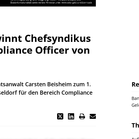
winnt Chefsyndikus
liance Officer von
Re
htsanwalt Carsten Beisheim zum 1.
seldorf für den Bereich Compliance
Ba
Gel
T