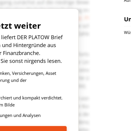
Auf
U
etzt weiter
Wüs
n liefert DER PLATOW Brief
n und Hintergründe aus
r Finanzbranche.
 Sie sonst nirgends lesen.
anken, Versicherungen, Asset
rung und der
rchiert und kompakt verdichtet.
m Bilde
ungen und Analysen