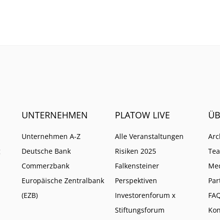
t geht, zeigt sich am
Joachim Nagel. Mehrere 
och.
müssten zusammenkom
UNTERNEHMEN
PLATOW LIVE
ÜB
Unternehmen A-Z
Alle Veranstaltungen
Arc
g
Deutsche Bank
Risiken 2025
Te
Commerzbank
Falkensteiner
Me
Europäische Zentralbank
Perspektiven
Par
(EZB)
Investorenforum x
FA
Stiftungsforum
Kon