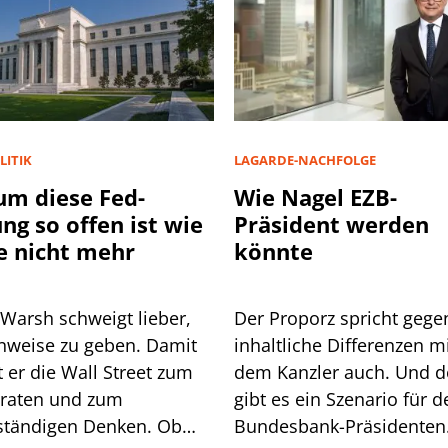
LITIK
LAGARDE-NACHFOLGE
m diese Fed-
Wie Nagel EZB-
ung so offen ist wie
Präsident werden
e nicht mehr
könnte
 Warsh schweigt lieber,
Der Proporz spricht gege
inweise zu geben. Damit
inhaltliche Differenzen m
 Wall Street zum
dem Kanzler auch. Und 
lraten und zum
gibt es ein Szenario für d
ständigen Denken. Ob
Bundesbank-Präsidenten