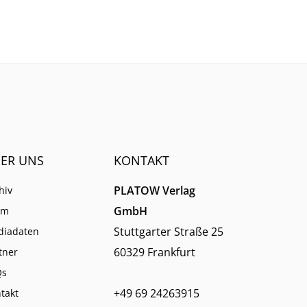
Dinge
klingt, als er ist.
men.
ER UNS
KONTAKT
PLATOW Verlag
hiv
GmbH
am
Stuttgarter Straße 25
diadaten
60329 Frankfurt
tner
Qs
+49 69 24263915
takt