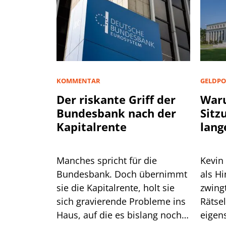
KOMMENTAR
GELDPO
Der riskante Griff der
Waru
Bundesbank nach der
Sitz
Kapitalrente
lang
Manches spricht für die
Kevin
Bundesbank. Doch übernimmt
als H
sie die Kapitalrente, holt sie
zwingt er die
sich gravierende Probleme ins
Rätse
Haus, auf die es bislang noch
eigen