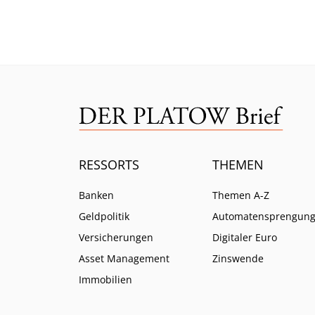
keine Antwort gibt.
das gu
Mittw
RESSORTS
THEMEN
Banken
Themen A-Z
Geldpolitik
Automatensprengun
Versicherungen
Digitaler Euro
Asset Management
Zinswende
Immobilien