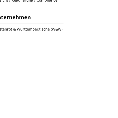
sicht / Regulierung / Compliance
nternehmen
tenrot & Württembergische (W&W)