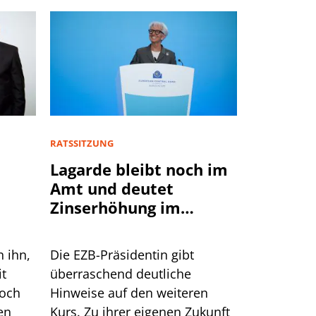
RATSSITZUNG
Lagarde bleibt noch im
Amt und deutet
Zinserhöhung im
September an
n ihn,
Die EZB-Präsidentin gibt
it
überraschend deutliche
doch
Hinweise auf den weiteren
en
Kurs. Zu ihrer eigenen Zukunft