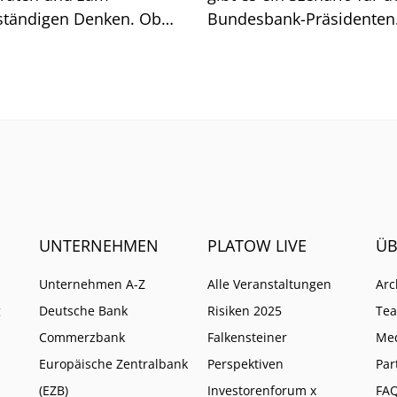
ständigen Denken. Ob
Bundesbank-Präsidenten
t geht, zeigt sich am
Joachim Nagel. Mehrere 
och.
müssten zusammenkom
UNTERNEHMEN
PLATOW LIVE
ÜB
Unternehmen A-Z
Alle Veranstaltungen
Arc
g
Deutsche Bank
Risiken 2025
Te
Commerzbank
Falkensteiner
Me
Europäische Zentralbank
Perspektiven
Par
(EZB)
Investorenforum x
FA