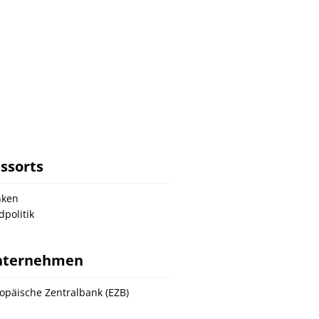
ssorts
nken
dpolitik
nternehmen
opäische Zentralbank (EZB)