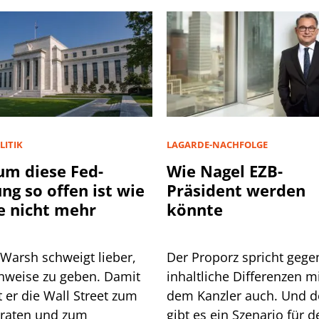
LITIK
LAGARDE-NACHFOLGE
m diese Fed-
Wie Nagel EZB-
ung so offen ist wie
Präsident werden
e nicht mehr
könnte
 Warsh schweigt lieber,
Der Proporz spricht gege
inweise zu geben. Damit
inhaltliche Differenzen m
 Wall Street zum
dem Kanzler auch. Und 
lraten und zum
gibt es ein Szenario für d