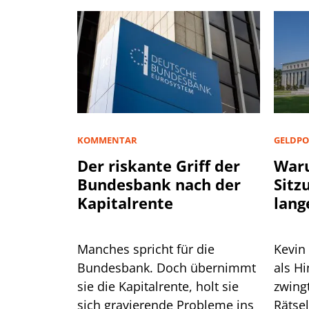
KOMMENTAR
GELDPO
Der riskante Griff der
Waru
Bundesbank nach der
Sitz
Kapitalrente
lang
Manches spricht für die
Kevin
Bundesbank. Doch übernimmt
als H
sie die Kapitalrente, holt sie
zwingt er die
sich gravierende Probleme ins
Rätse