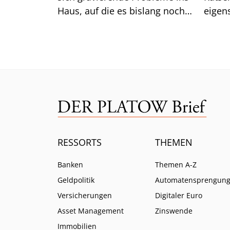
Haus, auf die es bislang noch
eigen
keine Antwort gibt.
das gu
Mittw
RESSORTS
THEMEN
Banken
Themen A-Z
Geldpolitik
Automatensprengun
Versicherungen
Digitaler Euro
Asset Management
Zinswende
Immobilien