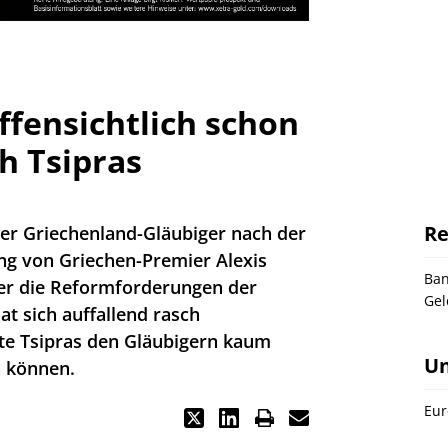
ffensichtlich schon
ch Tsipras
Re
der Griechenland-Gläubiger nach der
g von Griechen-Premier Alexis
Ba
er die Reformforderungen der
Gel
at sich auffallend rasch
ätte Tsipras den Gläubigern kaum
U
n können.
Eur