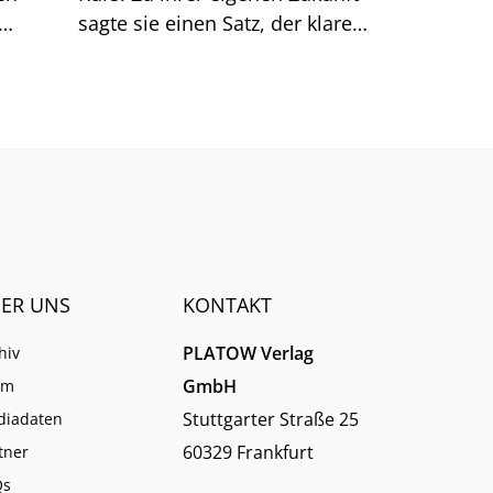
sagte sie einen Satz, der klarer
Dinge
klingt, als er ist.
men.
ER UNS
KONTAKT
PLATOW Verlag
hiv
GmbH
am
Stuttgarter Straße 25
diadaten
60329 Frankfurt
tner
Qs