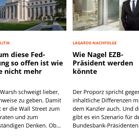
LITIK
LAGARDE-NACHFOLGE
m diese Fed-
Wie Nagel EZB-
ung so offen ist wie
Präsident werden
e nicht mehr
könnte
 Warsh schweigt lieber,
Der Proporz spricht gege
inweise zu geben. Damit
inhaltliche Differenzen m
 Wall Street zum
dem Kanzler auch. Und 
lraten und zum
gibt es ein Szenario für d
ständigen Denken. Ob
Bundesbank-Präsidenten
t geht, zeigt sich am
Joachim Nagel. Mehrere 