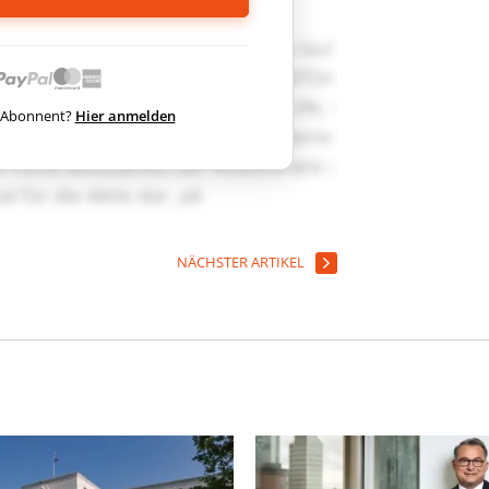
ts Abonnent?
Hier anmelden
NÄCHSTER ARTIKEL