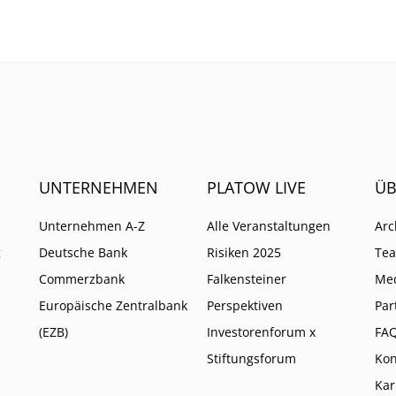
och.
müssten zusammenkom
UNTERNEHMEN
PLATOW LIVE
ÜB
Unternehmen A-Z
Alle Veranstaltungen
Arc
g
Deutsche Bank
Risiken 2025
Te
Commerzbank
Falkensteiner
Me
Europäische Zentralbank
Perspektiven
Par
(EZB)
Investorenforum x
FA
Stiftungsforum
Kon
Kar