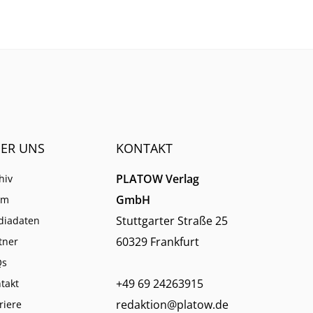
men.
ER UNS
KONTAKT
PLATOW Verlag
hiv
GmbH
am
Stuttgarter Straße 25
diadaten
60329 Frankfurt
tner
Qs
+49 69 24263915
takt
redaktion@platow.de
riere