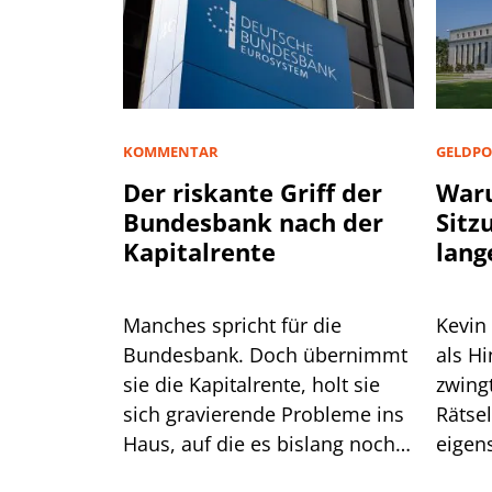
KOMMENTAR
GELDPO
Der riskante Griff der
Waru
Bundesbank nach der
Sitz
Kapitalrente
lang
Manches spricht für die
Kevin
Bundesbank. Doch übernimmt
als H
sie die Kapitalrente, holt sie
zwingt er die
sich gravierende Probleme ins
Rätse
Haus, auf die es bislang noch
eigen
keine Antwort gibt.
das gu