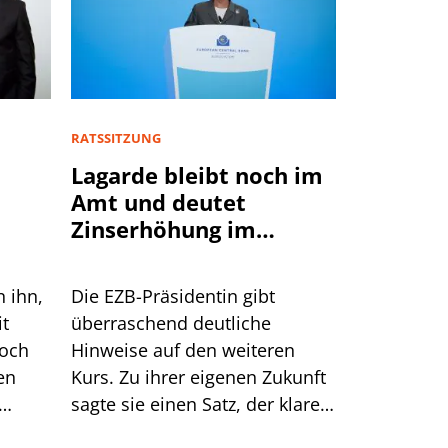
RATSSITZUNG
Lagarde bleibt noch im
Amt und deutet
Zinserhöhung im
September an
n ihn,
Die EZB-Präsidentin gibt
it
überraschend deutliche
doch
Hinweise auf den weiteren
en
Kurs. Zu ihrer eigenen Zukunft
sagte sie einen Satz, der klarer
Dinge
klingt, als er ist.