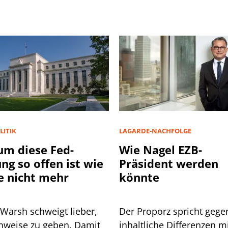
LITIK
LAGARDE-NACHFOLGE
m diese Fed-
Wie Nagel EZB-
ung so offen ist wie
Präsident werden
e nicht mehr
könnte
 Warsh schweigt lieber,
Der Proporz spricht gege
inweise zu geben. Damit
inhaltliche Differenzen m