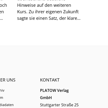
doch
Hinweise auf den weiteren
en
Kurs. Zu ihrer eigenen Zukunft
sagte sie einen Satz, der klarer
Dinge
klingt, als er ist.
men.
ER UNS
KONTAKT
PLATOW Verlag
hiv
GmbH
am
Stuttgarter Straße 25
diadaten