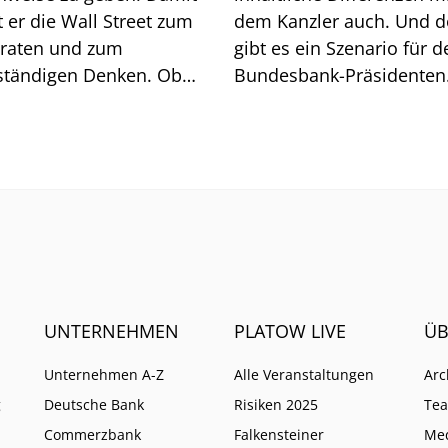
 Wall Street zum
dem Kanzler auch. Und 
lraten und zum
gibt es ein Szenario für d
ständigen Denken. Ob
Bundesbank-Präsidenten
t geht, zeigt sich am
Joachim Nagel. Mehrere 
och.
müssten zusammenkom
UNTERNEHMEN
PLATOW LIVE
ÜB
Unternehmen A-Z
Alle Veranstaltungen
Arc
g
Deutsche Bank
Risiken 2025
Te
Commerzbank
Falkensteiner
Me