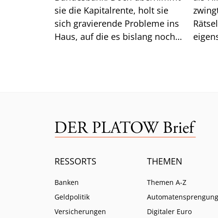
sie die Kapitalrente, holt sie
zwingt er die
sich gravierende Probleme ins
Rätse
Haus, auf die es bislang noch
eigen
keine Antwort gibt.
das gu
Mittw
RESSORTS
THEMEN
Banken
Themen A-Z
Geldpolitik
Automatensprengun
Versicherungen
Digitaler Euro