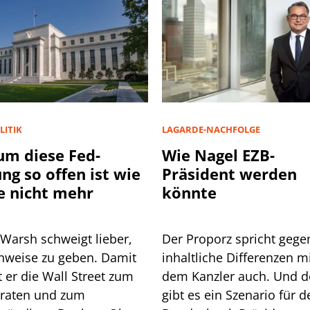
LITIK
LAGARDE-NACHFOLGE
m diese Fed-
Wie Nagel EZB-
ung so offen ist wie
Präsident werden
e nicht mehr
könnte
 Warsh schweigt lieber,
Der Proporz spricht gege
inweise zu geben. Damit
inhaltliche Differenzen m
 Wall Street zum
dem Kanzler auch. Und 
lraten und zum
gibt es ein Szenario für d