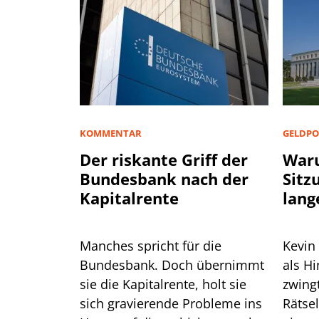
KOMMENTAR
GELDPO
Der riskante Griff der
Waru
Bundesbank nach der
Sitz
Kapitalrente
lang
Manches spricht für die
Kevin
Bundesbank. Doch übernimmt
als H
sie die Kapitalrente, holt sie
zwingt er die
sich gravierende Probleme ins
Rätse