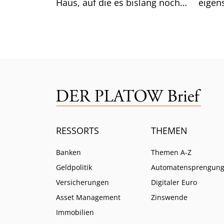
Haus, auf die es bislang noch
eigen
keine Antwort gibt.
das gu
Mittw
RESSORTS
THEMEN
Banken
Themen A-Z
Geldpolitik
Automatensprengun
Versicherungen
Digitaler Euro
Asset Management
Zinswende
Immobilien