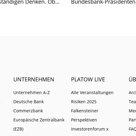
ständigen Denken. Ob
Bundesbank-Präsidenten
t geht, zeigt sich am
Joachim Nagel. Mehrere 
och.
müssten zusammenkom
UNTERNEHMEN
PLATOW LIVE
ÜB
Unternehmen A-Z
Alle Veranstaltungen
Arc
g
Deutsche Bank
Risiken 2025
Te
Commerzbank
Falkensteiner
Me
Europäische Zentralbank
Perspektiven
Par
(EZB)
Investorenforum x
FA