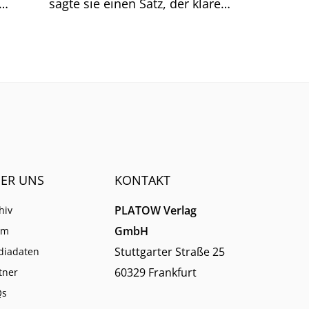
sagte sie einen Satz, der klarer
Dinge
klingt, als er ist.
men.
ER UNS
KONTAKT
PLATOW Verlag
hiv
GmbH
am
Stuttgarter Straße 25
diadaten
60329 Frankfurt
tner
Qs