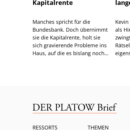
Kapitalrente
lang
Manches spricht für die
Kevin
Bundesbank. Doch übernimmt
als H
sie die Kapitalrente, holt sie
zwingt er die
sich gravierende Probleme ins
Rätse
Haus, auf die es bislang noch
eigen
keine Antwort gibt.
das gu
Mittw
RESSORTS
THEMEN