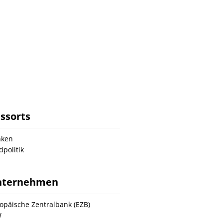
ssorts
nken
dpolitik
nternehmen
opäische Zentralbank (EZB)
W