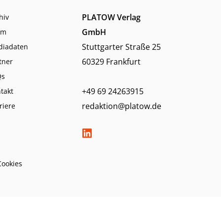
PLATOW Verlag
hiv
GmbH
am
Stuttgarter Straße 25
diadaten
60329 Frankfurt
tner
Qs
+49 69 24263915
takt
redaktion@platow.de
riere
Cookies