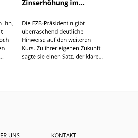
Zinserhöhung im
September an
n ihn,
Die EZB-Präsidentin gibt
it
überraschend deutliche
doch
Hinweise auf den weiteren
en
Kurs. Zu ihrer eigenen Zukunft
sagte sie einen Satz, der klarer
Dinge
klingt, als er ist.
men.
ER UNS
KONTAKT