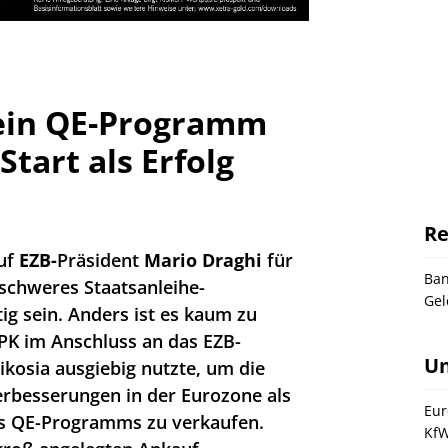
sein QE-Programm
tart als Erfolg
Re
auf
EZB-
Präsident
Mario Draghi
für
Ba
 schweres Staatsanleihe-
Gel
 sein. Anders ist es kaum zu
 PK im Anschluss an das EZB-
U
ikosia ausgiebig nutzte, um die
erbesserungen in der Eurozone als
Eur
es QE-Programms zu verkaufen.
Kf