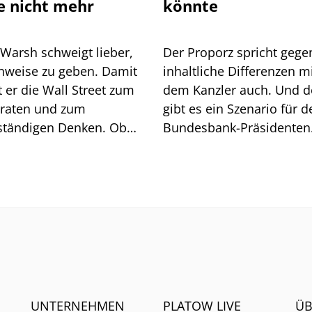
e nicht mehr
könnte
 Warsh schweigt lieber,
Der Proporz spricht gege
inweise zu geben. Damit
inhaltliche Differenzen m
 Wall Street zum
dem Kanzler auch. Und 
lraten und zum
gibt es ein Szenario für d
ständigen Denken. Ob
Bundesbank-Präsidenten
t geht, zeigt sich am
Joachim Nagel. Mehrere 
och.
müssten zusammenkom
UNTERNEHMEN
PLATOW LIVE
ÜB