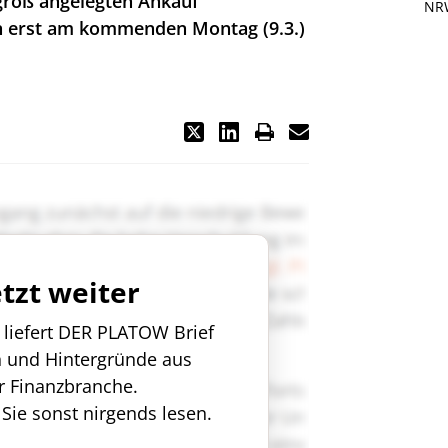
 groß angelegten Ankauf
NR
n erst am kommenden Montag (9.3.)
etzt weiter
n liefert DER PLATOW Brief
n und Hintergründe aus
r Finanzbranche.
 Sie sonst nirgends lesen.