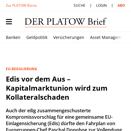
Zur PLATOW Börse
SUCHE
LOGIN
ABO
Banken
Geldpolitik
Versicherungen
Asset Management
EU-REGULIERUNG
Edis vor dem Aus –
Kapitalmarktunion wird zum
Kollateralschaden
Auch der eilig zusammengeschusterte
Kompromissvorschlag für eine gemeinsame EU-
Einlagensicherung (Edis) dürfte den Fahrplan von
Eurogruppen-Chef Paschal Donohoe zur Vollendung