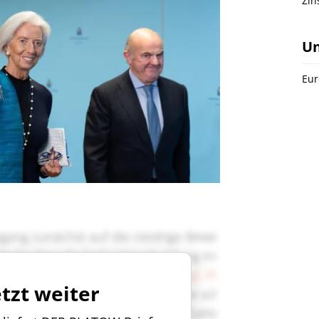
Zi
U
Eur
etzt weiter