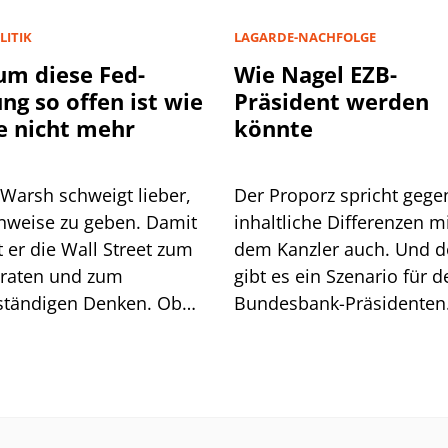
LITIK
LAGARDE-NACHFOLGE
m diese Fed-
Wie Nagel EZB-
ung so offen ist wie
Präsident werden
e nicht mehr
könnte
 Warsh schweigt lieber,
Der Proporz spricht gege
inweise zu geben. Damit
inhaltliche Differenzen m
 Wall Street zum
dem Kanzler auch. Und 
lraten und zum
gibt es ein Szenario für d
ständigen Denken. Ob
Bundesbank-Präsidenten
t geht, zeigt sich am
Joachim Nagel. Mehrere 
och.
müssten zusammenkom