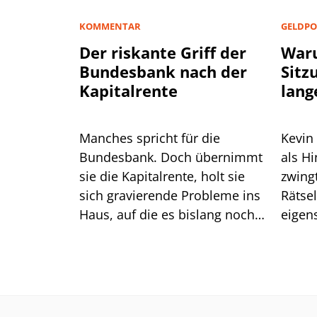
KOMMENTAR
GELDPO
Der riskante Griff der
Waru
Bundesbank nach der
Sitz
Kapitalrente
lang
Manches spricht für die
Kevin
Bundesbank. Doch übernimmt
als H
sie die Kapitalrente, holt sie
zwingt er die
sich gravierende Probleme ins
Rätse
Haus, auf die es bislang noch
eigen
keine Antwort gibt.
das gu
Mittw