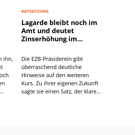
RATSSITZUNG
Lagarde bleibt noch im
Amt und deutet
Zinserhöhung im
September an
n ihn,
Die EZB-Präsidentin gibt
it
überraschend deutliche
doch
Hinweise auf den weiteren
en
Kurs. Zu ihrer eigenen Zukunft
sagte sie einen Satz, der klarer
Dinge
klingt, als er ist.
men.