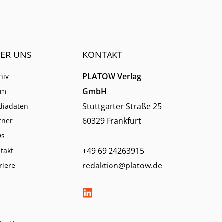
ER UNS
KONTAKT
PLATOW Verlag
hiv
GmbH
am
Stuttgarter Straße 25
diadaten
60329 Frankfurt
tner
Qs
+49 69 24263915
takt
redaktion@platow.de
riere