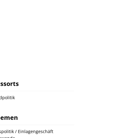
ssorts
dpolitik
hemen
spolitik / Einlagengeschäft