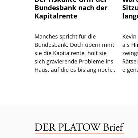
Bundesbank nach der
Sitz
Kapitalrente
lang
Manches spricht für die
Kevin
Bundesbank. Doch übernimmt
als H
sie die Kapitalrente, holt sie
zwingt er die
sich gravierende Probleme ins
Rätse
Haus, auf die es bislang noch
eigen
keine Antwort gibt.
das gu
Mittw