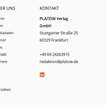
ER UNS
KONTAKT
PLATOW Verlag
hiv
GmbH
am
Stuttgarter Straße 25
diadaten
60329 Frankfurt
tner
Qs
+49 69 24263915
takt
redaktion@platow.de
riere
Cookies