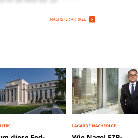
NÄCHSTER ARTIKEL
LITIK
LAGARDE-NACHFOLGE
m diese Fed-
Wie Nagel EZB-