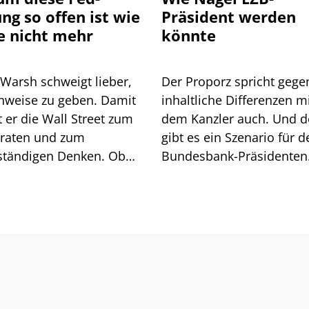
ung so offen ist wie
Präsident werden
e nicht mehr
könnte
 Warsh schweigt lieber,
Der Proporz spricht gege
inweise zu geben. Damit
inhaltliche Differenzen m
 Wall Street zum
dem Kanzler auch. Und 
lraten und zum
gibt es ein Szenario für d
ständigen Denken. Ob
Bundesbank-Präsidenten
t geht, zeigt sich am
Joachim Nagel. Mehrere 
och.
müssten zusammenkom