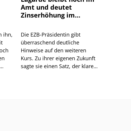
Amt und deutet
Zinserhöhung im
September an
n ihn,
Die EZB-Präsidentin gibt
it
überraschend deutliche
doch
Hinweise auf den weiteren
en
Kurs. Zu ihrer eigenen Zukunft
sagte sie einen Satz, der klarer
Dinge
klingt, als er ist.
men.